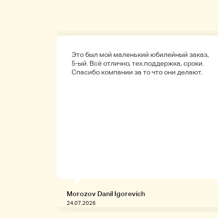
а
Это был мой маленький юбилейный заказ,
обенно
5-ый. Всё отлично, тех.поддержка, сроки.
ые.
Спасибо компании за то что они делают.
Morozov Danil Igorevich
24.07.2026