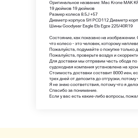
Оригинальное название: Mac Krone MAK KRO
19 дюймов 19 дюймов
Размер колеса 8.5J +57
Диаметр корпуса 5H PCD112 Диаметр корп
Шины Goodyear Eagle Els Egze 225/40R19
Состояние, как показано на изображении. С
что колесо - это человек, которому наплев
Пожалуйста, подумайте о покупке только дл
Пожалуйста, проверьте воздух и скоррект
Для доставки мы отправим часть обода по 
судоходная компания установлена на хрон
Стоимость доставки составит 8000 иен, ес
трех дней от депозита до отгрузки, потому
Я не знаю соответствия, потому что я дел
Спасибо за понимание.
Если у вас есть какие-либо вопросы, пожа