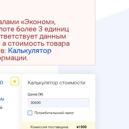
алами «Эконом»,
 лоте более 3 единиц
ответствует данным
 а стоимость товара
ов:
Калькулятор
ормации.
80
Калькулятор стоимости
Цена (¥):
Ми
й
Потребительский налог
Комиссия поставщика:
¥
1500