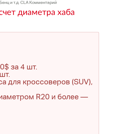
Бенц и т.д. CLA Комментарий
счет диаметра хаба
$ за 4 шт.
шт.
са для кроссоверов (SUV),
диаметром R20 и более —