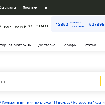
бы оплаты
Гарантии
т
активных
43353
527998
$ 1 = ¥ 154.79
₽
100 ¥ = 60.40
₽
покупателей
тернет-Магазины
Доставка
Тарифы
Статьи
/
Комплекты шин и литых дисков
/
19 дюймов
/
5 отверстий
/
Компле