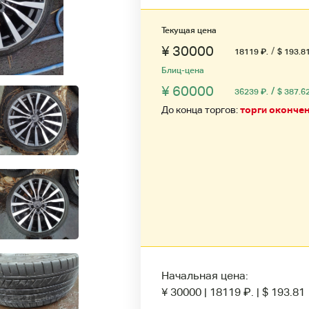
Текущая цена
¥ 30000
/
18119
₽
.
$ 193.8
Блиц-цена
¥ 60000
/
36239
₽
.
$ 387.6
До конца торгов:
торги оконче
Начальная цена:
¥ 30000
|
18119
₽
.
|
$ 193.81