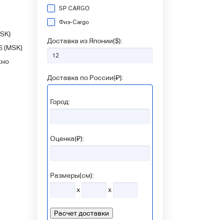
SP CARGO
Физ-Сargo
SK)
Доставка из Японии(
$
):
6
(MSK)
жно
Доставка по России(
₽
):
Город:
Оценка(₽):
Размеры(см):
x
x
Расчет доставки