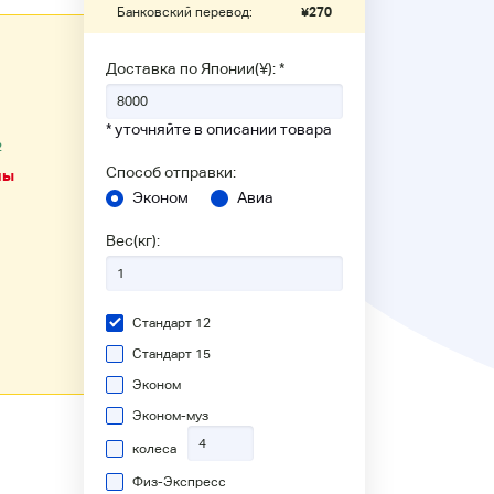
Банковский перевод:
¥
270
Доставка по Японии(¥): *
1
* уточняйте в описании товара
2
Способ отправки:
ны
Эконом
Авиа
Вес(кг):
Стандарт 12
Стандарт 15
Эконом
Эконом-муз
колеса
Физ-Экспресс