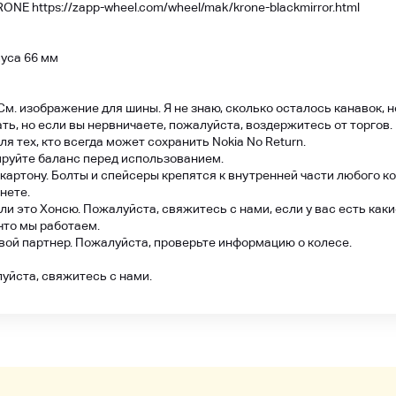
NE https://zapp-wheel.com/wheel/mak/krone-blackmirror.html
уса 66 мм
м. изображение для шины. Я не знаю, сколько осталось канавок, но
ать, но если вы нервничаете, пожалуйста, воздержитесь от торгов.
я тех, кто всегда может сохранить Nokia No Return.
ируйте баланс перед использованием.
картону. Болты и спейсеры крепятся к внутренней части любого к
нете.
ли это Хонсю. Пожалуйста, свяжитесь с нами, если у вас есть как
 что мы работаем.
овой партнер. Пожалуйста, проверьте информацию о колесе.
луйста, свяжитесь с нами.