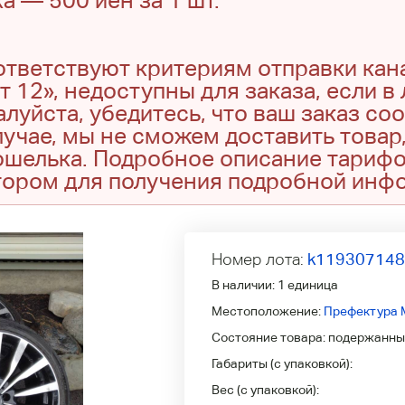
а — 500 иен за 1 шт.
оответствуют критериям отправки кан
т 12», недоступны для заказа, если в
луйста, убедитесь, что ваш заказ со
учае, мы не сможем доставить товар,
кошелька. Подробное описание тариф
тором для получения подробной инф
Номер лота:
k11930714
В наличии:
1 единица
Местоположение:
Префектура 
Состояние товара:
подержанны
Габариты (с упаковкой):
Вес (с упаковкой):