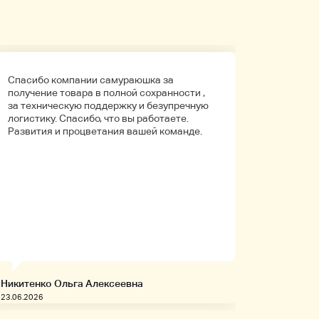
Спасибо компании самураюшка за
Первый 
получение товара в полной сохранности ,
компани
за техническую поддержку и безупречную
покупала
логистику. Спасибо, что вы работаете.
Боялась
Развития и процветания вашей команде.
что путь
Упаковк
вышло в 
целое. Д
иностра
будет на
заказыв
приобре
товары!
Никитенко Ольга Алексеевна
Запивахи
23.06.2026
20.06.2026