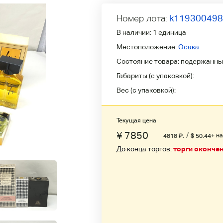
Номер лота:
k11930049
В наличии:
1 единица
Местоположение:
Осака
Состояние товара:
подержанны
Габариты (с упаковкой):
Вес (с упаковкой):
Текущая цена
¥ 7850
/
+ н
4818
₽
.
$ 50.44
До конца торгов:
торги оконче