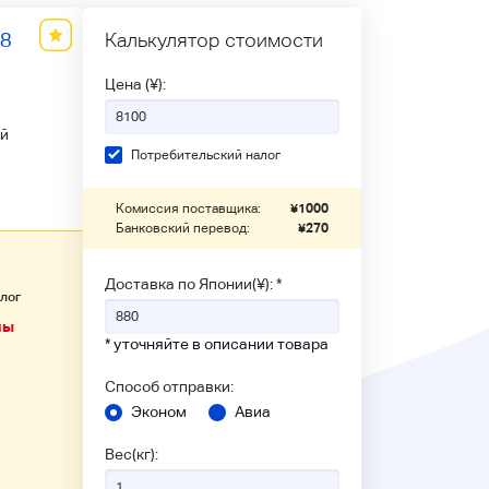
88
Калькулятор стоимости
Цена (¥):
й
Потребительский налог
Комиссия поставщика:
¥
1000
Банковский перевод:
¥
270
Доставка по Японии(¥): *
алог
ны
* уточняйте в описании товара
Способ отправки:
Эконом
Авиа
Вес(кг):