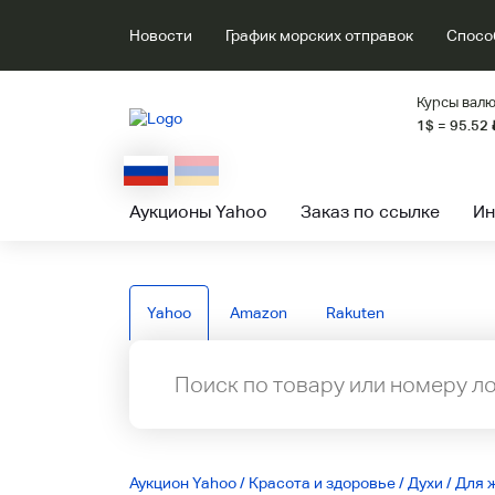
Новости
График морских отправок
Спосо
Курсы валю
1$ = 95.52
Аукционы Yahoo
Заказ по ссылке
Ин
Yahoo
Amazon
Rakuten
Аукцион Yahoo
/
Красота и здоровье
/
Духи
/
Для 