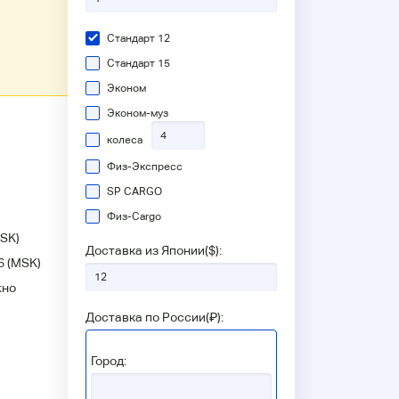
Стандарт 12
Стандарт 15
Эконом
Эконом-муз
колеса
Физ-Экспресс
SP CARGO
Физ-Сargo
SK)
Доставка из Японии(
$
):
6
(MSK)
жно
Доставка по России(
₽
):
Город: