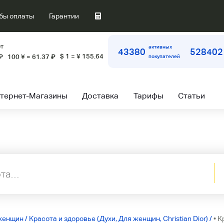
бы оплаты
Гарантии
т
активных
43380
528402
$ 1 = ¥ 155.64
₽
100 ¥ = 61.37
₽
покупателей
тернет-Магазины
Доставка
Тарифы
Статьи
женщин
/
Красота и здоровье (Духи, Для женщин, Christian Dior)
/
• К