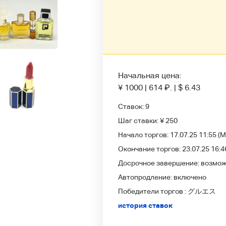
Начальная цена:
¥ 1000
|
614
₽
.
|
$ 6.43
Ставок:
9
Шаг ставки:
¥ 250
Начало торгов:
17.07.25 11:55
(M
Окончание торгов:
23.07.25 16:4
Досрочное завершение:
возмо
Автопродление:
включено
Победители
торгов :
グルエス
история ставок