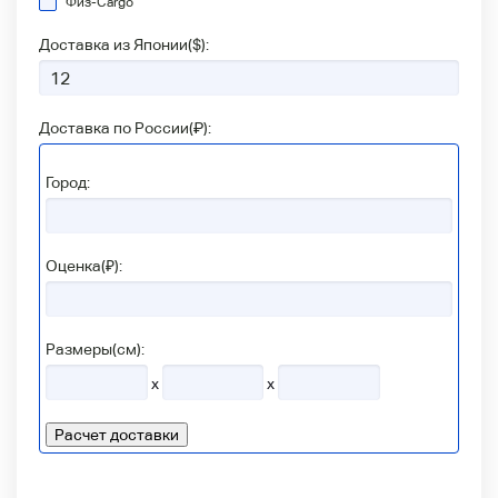
Физ-Сargo
Доставка из Японии(
$
):
Доставка по России(
₽
):
Город:
Оценка(₽):
Размеры(см):
x
x
Расчет доставки