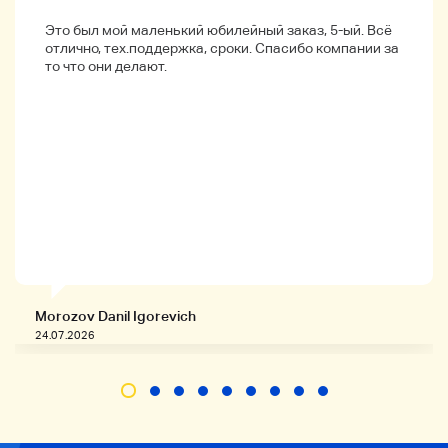
чучело
Всегда
Связаться с нами
Это был мой маленький юбилейный заказ, 5-ый. Всё
отлично, тех.поддержка, сроки. Спасибо компании за
Нажмите здесь для дисков высокого качества того же
то что они делают.
продавца
Продукты, связанные с джазом, от того же продавца
Заблокировать связанные продукты одним и тем же
продавцом
Классическая музыка, связанная с продавцом
Нажмите здесь для японской популярной музыки того
же продавца
Нажмите здесь для товаров, связанных с Босанова
тем же продавцом
Morozov Danil Igorevich
24.07.2026