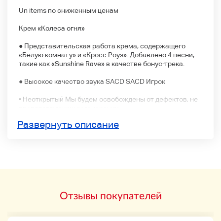
Un items по сниженным ценам
Крем «Колеса огня»
● Представительская работа крема, содержащего
«Белую комнату» и «Кросс Роуз». Добавлено 4 песни,
такие как «Sunshine Rave» в качестве бонус-трека.
● Высокое качество звука SACD SACD Игрок
• Неоткрытый Мы будем освобождены от дефектов, не
препятствующих регенерации.
Развернуть описание
● Мы можем отправить с помощью Yu-mail (180 иен, без
отслеживания / компенсации), простой регистрации
(530 иен, с отслеживанием / компенсацией).
● В принципе, мы не можем принимать возвраты. Если
у вас есть какие-либо вопросы, пожалуйста, не
стесняйтесь обращаться к нам. Мы дадим его тем, кто
хорош в этом.
Отзывы покупателей
Эта страница содержит информацию о дате, которая
не может быть отправлена в поле самовведения.