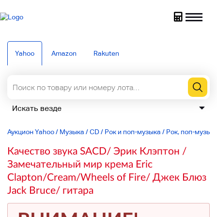
Yahoo
Amazon
Rakuten
Аукцион Yahoo
/
Музыка
/
CD
/
Рок и поп-музыка
/
Рок, поп-музык
Качество звука SACD/ Эрик Клэптон /
Замечательный мир крема Eric
Clapton/Cream/Wheels of Fire/ Джек Блюз
Jack Bruce/ гитара