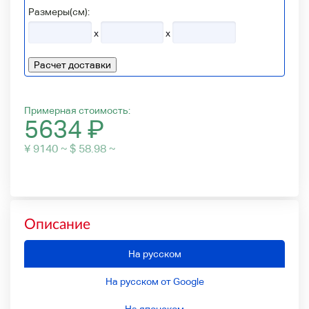
Размеры(см):
x
x
Расчет доставки
Примерная стоимость:
5634
₽
¥ 9140 ~ $ 58.98 ~
Описание
На русском
На русском от Google