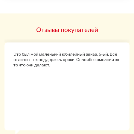
занять некоторое время. Пожалуйста, сделайте
бронирование заранее.
Аксессуары
Отзывы покупателей
Только пункты
Это был мой маленький юбилейный заказ, 5-ый. Всё
Этот продукт продается вместе с . и может быть
отлично, тех.поддержка, сроки. Спасибо компании за
продан заранее.
то что они делают.
О статусе ранга