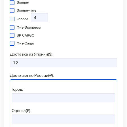
Эконом
Эконом-муз
колеса
Физ-Экспресс
SP CARGO
Физ-Сargo
Доставка из Японии(
$
):
Доставка по России(
₽
):
Город:
Оценка(₽):