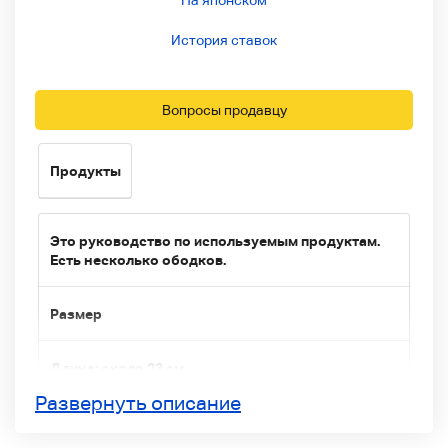
На японском
История ставок
Вопросы продавцу
Продукты
Это руководство по используемым продуктам.
Есть несколько ободков.
Размер
Длина: около 23 см
Ширина: 45 см
Развернуть описание
Глубина: 24 см
Нотация размера (~cm) является оценкой. В
зависимости от марки и дизайна, это может