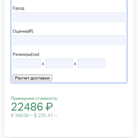
Город:
Оценка(₽):
Размеры(см):
x
x
Расчет доставки
Примерная стоимость:
22486
₽
¥ 36638 ~ $ 235.41 ~