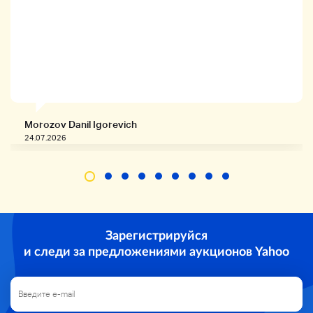
*Используемые товары и экспонаты
Scr by и грязь,
вызванные использованием
Спасибо за понимание.
Домой
нейронный
Не допускается.
Домой
Nokia не возвращается
Связаться с нами
Автобус Kuroneko TA-Q-BIN
платеж
Домой
простая упаковка
Любительская упаковка
)
Мы отменим заявку на новых людей и плохую оценку.
* Мы не предоставляем никаких услуг по ремонту или
послепродажному обслуживанию.
Morozov Danil Igorevich
24.07.2026
Зарегистрируйся
и следи за предложениями аукционов Yahoo