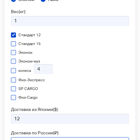
Вес(кг):
Стандарт 12
Стандарт 15
Эконом
Эконом-муз
колеса
Физ-Экспресс
SP CARGO
Физ-Сargo
Доставка из Японии(
$
):
Доставка по России(
₽
):