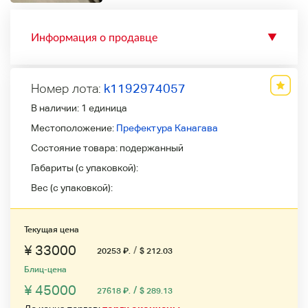
Информация о продавце
▼
Номер лота:
k1192974057
В наличии:
1 единица
Местоположение:
Префектура Канагава
Состояние товара:
подержанный
Габариты (с упаковкой):
Вес (с упаковкой):
Текущая цена
¥ 33000
/
20253
₽
.
$ 212.03
Блиц-цена
¥ 45000
/
27618
₽
.
$ 289.13