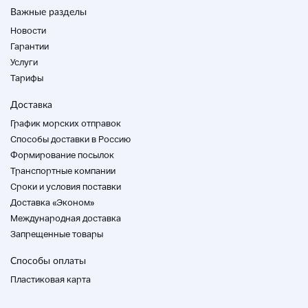
В случае упаковки вышеупомянутый объем
Важные разделы
доставки рассчитывается из общего веса или
размера.
Новости
Гарантии
Доставка требуется следующим образом.
Услуги
Тарифы
Плата в размере 60 выглядит следующим
образом.
Доставка
График морских отправок
Способы доставки в Россию
Осака
Формирование посылок
Регион Кинки
Транспортные компании
Осака, Киото, Шига, Хёго, Нара, Япония
Cроки и условия поставки
JPY850
Доставка «Эконом»
Международная доставка
Хокурику, Токай, Сикоку, Китай
Запрещенные товары
Toyama, Fukui, Okayama, Gifu, Shizuoka,
Способы оплаты
Aichi, Mie, Tokushima, Kagawa,,, Kochi,
Tottori, Shimane, Okayama, Hiroshima,
Пластиковая карта
Okayama, Yamaguchi
JPY850