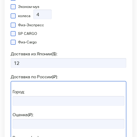
Эконом-муз
колеса
Физ-Экспресс
SP CARGO
Физ-Сargo
Доставка из Японии(
$
):
Доставка по России(
₽
):
Город:
Оценка(₽):