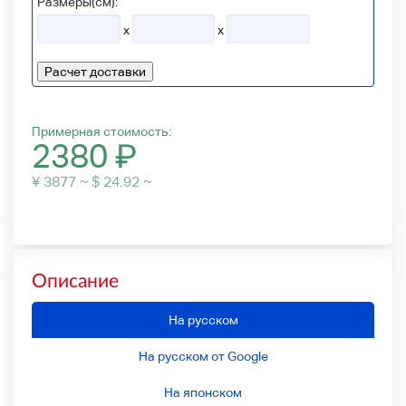
Размеры(см):
x
x
Расчет доставки
Примерная стоимость:
2380
₽
¥ 3877 ~ $ 24.92 ~
Описание
На русском
На русском от Google
На японском