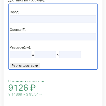
Доставка по России(
₽
):
Город:
Оценка(₽):
Размеры(см):
x
x
Расчет доставки
Примерная стоимость:
9126
₽
¥ 14869 ~ $ 95.54 ~