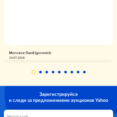
статус
D
Есть царапины и грязь
Таблица состояния
Morozov Danil Igorevich
24.07.2026
ССС
неоткрытый
SS
Un
Зарегистрируйся
и следи за предложениями аукционов Yahoo
S
Выставка