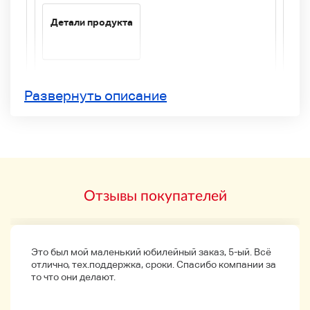
Детали продукта
Развернуть описание
Модель: DS-251
Номер: 5658017
Размер: 31.5/21/52.5 см
** Размеры Пожалуйста, обратите
внимание на некоторые ошибки.
Отзывы покупателей
Все предметы находятся на фото.
Пожалуйста, проверьте фото.
Есть много других предметов.
Это был мой маленький юбилейный заказ, 5-ый. Всё
отлично, тех.поддержка, сроки. Спасибо компании за
то что они делают.
государство