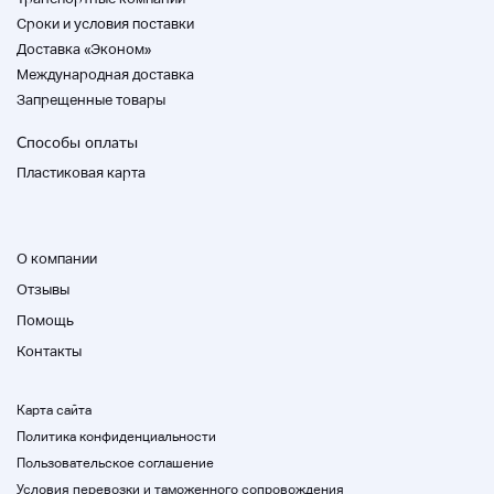
Заметные царапины и грязь
Cроки и условия поставки
Доставка «Эконом»
G
Международная доставка
Есть поврежденный участок
Запрещенные товары
Способы оплаты
H
Пластиковая карта
Есть много поврежденных частей
О компании
Проверка статуса комментарии
Отзывы
Помощь
Существует стройная травма, вызванная
использованием.
Контакты
На правой стороне имеется круглый узор.
Карта сайта
Тарелка .ing сломана, и вокруг рамы есть
след. Черный цвет Также есть мелкие
Политика конфиденциальности
царапины.
Пользовательское соглашение
Условия перевозки и таможенного сопровождения