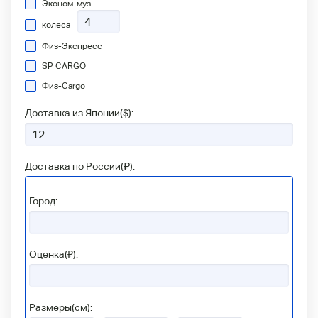
Эконом-муз
колеса
Физ-Экспресс
SP CARGO
Физ-Сargo
Доставка из Японии(
$
):
Доставка по России(
₽
):
Город:
Оценка(₽):
Размеры(см):