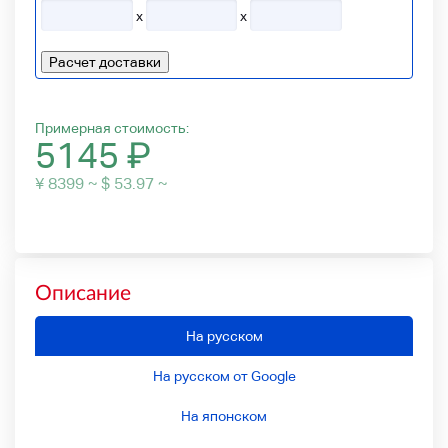
x
x
Расчет доставки
Примерная стоимость:
5145
₽
¥ 8399 ~ $ 53.97 ~
Описание
На русском
На русском от Google
На японском