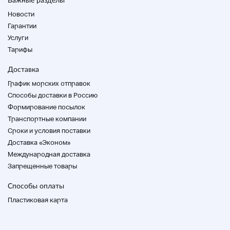
Доступ к подробной ссылке изображения Home
Новости
*Ex) link (Google Drive)
Гарантии
Услуги
Тарифы
Доставка
◆
Заметки
◆
График морских отправок
・ Мы не измеряем качество звука звукового
Способы доставки в Россию
оборудования с помощью измерительных
приборов.
Формирование посылок
・ Все операции имеют частоту мощности: 50 Гц.
Транспортные компании
Неисправность, вызванная разницей частот, не
Cроки и условия поставки
покрывается гарантией.
Доставка «Эконом»
Международная доставка
Запрещенные товары
Способы оплаты
Магазин
Пластиковая карта