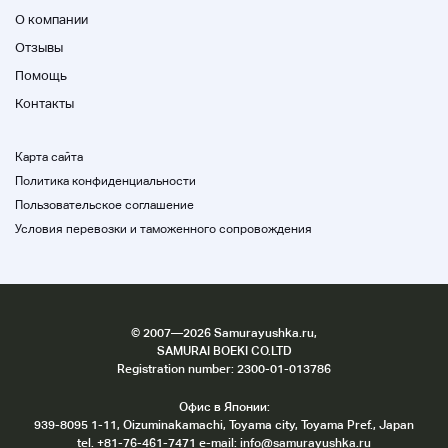
О компании
Отзывы
◆
Название магазина
◆
Помощь
ПМАРТ Хранилище Йокогамы
Контакты
◆
Зона доставки
◆
Карта сайта
Политика конфиденциальности
Пользовательское соглашение
Условия перевозки и таможенного сопровождения
Описание продукта
©
2007
—2026 Samurayushka.ru,
SAMURAI BOEKI CO.LTD
Registration number: 2300-01-013786
Офис в Японии:
А.
939-8095 1-11, Oizuminakamachi, Toyama city, Toyama Pref., Japan
Новые продукты
tel.
+81-76-461-7471
e-mail:
info@samurayushka.ru