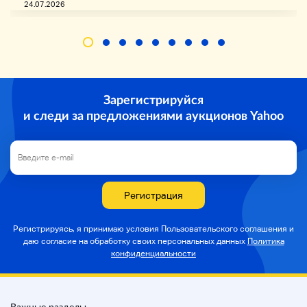
24.07.2026
поэтому, пожалуйста, рассмотрите ремонт и
детали.
◆
Аксессуары
◆
Зарегистрируйся
Аксессуары
и следи за предложениями аукционов Yahoo
・ Все статьи выше и размещенные изображения.
Обратите внимание, что пункты, не
перечисленные или не опубликованные,
отсутствуют.
・ Обратите внимание, что мы не поставляем
оборудование для стрельбы.
Регистрация
・ Он не включает в себя точку питания или не
включает в себя одно изображение (например,
часть кабеля), адаптер питания или силовой
Регистрируясь, я принимаю условия Пользовательского соглашения и
кабель.
даю согласие на
обработку своих персональных данных
Политика
конфиденциальности
◆
Изображение
◆
Важные разделы