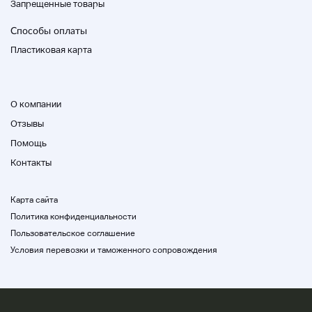
Запрещенные товары
◆
Название магазина
◆
ПМАРТ Фукуока Янагава
Способы оплаты
Пластиковая карта
◆
Часы работы
◆
Субботы, воскресенья и праздники (10-13: 14-
О компании
18:00)
Отзывы
◆
Адрес
◆
Помощь
Контакты
84-7 Фудзиёси, Михаси-чо, Янагава-ши, Канагава
882-0824, Япония
Карта сайта
Политика конфиденциальности
Пользовательское соглашение
Условия перевозки и таможенного сопровождения
Описание продукта