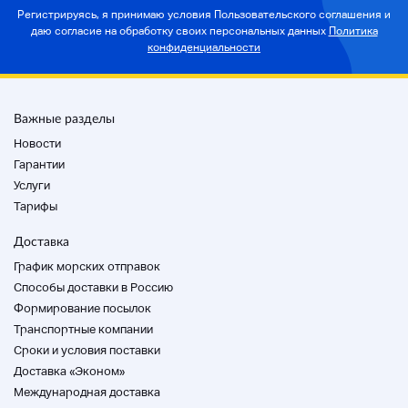
оборудования с помощью измерительных
Регистрируясь, я принимаю условия Пользовательского соглашения и
приборов.
даю согласие на
обработку своих персональных данных
Политика
・ Все операции выполняются на частоте: 60 Гц.
конфиденциальности
Неисправность, вызванная разницей частот, не
покрывается гарантией.
Важные разделы
Новости
◆
Метод доставки
◆
Гарантии
Услуги
Ямато 120 размер
Тарифы
Доставка
График морских отправок
Способы доставки в Россию
Магазин
Формирование посылок
Транспортные компании
Cроки и условия поставки
Доставка «Эконом»
Международная доставка