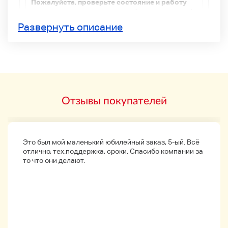
Пожалуйста, проверьте состояние и работу
как можно скорее после прибытия продукта!
Домой
Развернуть описание
*Подробности
Примечания ниже
Пожалуйста,
проверьте здесь.
Отзывы покупателей
Детали продукта
Это был мой маленький юбилейный заказ, 5-ый. Всё
отлично, тех.поддержка, сроки. Спасибо компании за
то что они делают.
◆
Продукт
◆
★ Производственный ранг
◆
внешний вид
◆