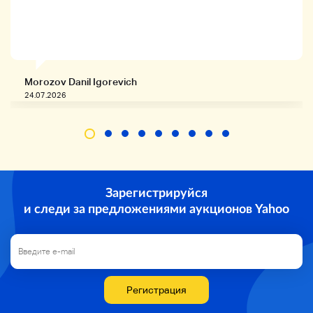
・★ Это используемый продукт внешнего вида,
который можно использовать для царапин, грязи
и т. Д., И старения.
Morozov Danil Igorevich
24.07.2026
◆
◆
Базовая операция подтверждена.
Зарегистрируйся
◆
Аксессуары
◆
и следи за предложениями аукционов Yahoo
・
◆
Заметки
◆
Регистрация
・ Мы не измеряем качество звука звукового