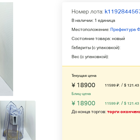
Номер лота:
k119284456
В наличии:
1 единица
Местоположение:
Префектура Ф
Состояние товара:
новый
Габариты (с упаковкой):
Вес (с упаковкой):
Текущая цена
¥ 18900
/
11599
₽
.
$ 121.43
Блиц-цена
¥ 18900
/
11599
₽
.
$ 121.43
До конца торгов:
торги окончен