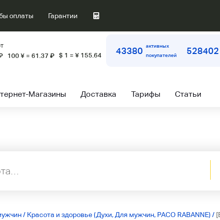
бы оплаты
Гарантии
т
активных
43380
528402
$ 1 = ¥ 155.64
₽
100 ¥ = 61.37
₽
покупателей
тернет-Магазины
Доставка
Тарифы
Статьи
мужчин
/
Красота и здоровье (Духи, Для мужчин, PACO RABANNE)
/
[