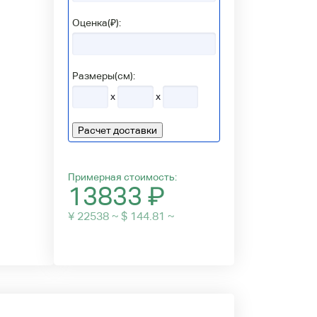
Оценка(₽):
Размеры(см):
x
x
Расчет доставки
Примерная стоимость:
13833
₽
¥ 22538 ~ $ 144.81 ~