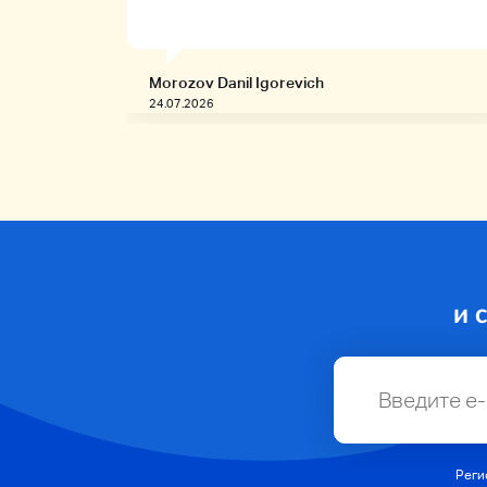
Morozov Danil Igorevich
24.07.2026
и 
Реги