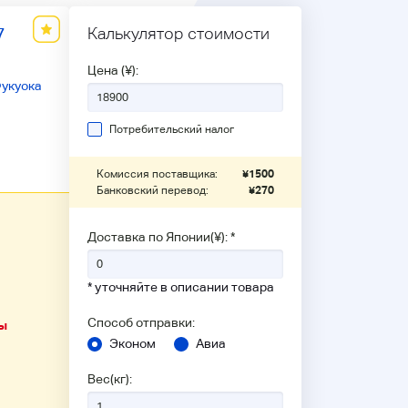
7
Калькулятор стоимости
Цена (¥):
укуока
Потребительский налог
Комиссия поставщика:
¥
1500
Банковский перевод:
¥
270
Доставка по Японии(¥): *
* уточняйте в описании товара
Способ отправки:
ы
Эконом
Авиа
Вес(кг):