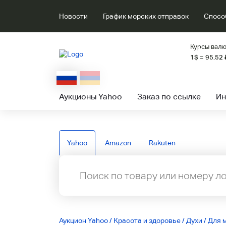
Новости
График морских отправок
Спосо
Курсы валю
1$ = 95.52
Аукционы Yahoo
Заказ по ссылке
Ин
Yahoo
Amazon
Rakuten
Аукцион Yahoo
/
Красота и здоровье
/
Духи
/
Для 