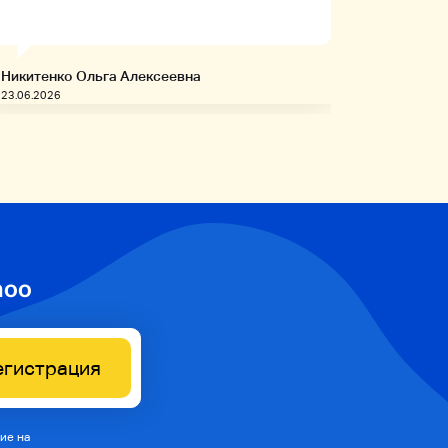
товары!
Никитенко Ольга Алексеевна
Запивахи
23.06.2026
20.06.2026
hoo
егистрация
ие на