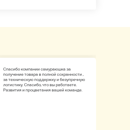
Спасибо компании самураюшка за
Первый 
получение товара в полной сохранности ,
компани
за техническую поддержку и безупречную
покупала
логистику. Спасибо, что вы работаете.
Боялась
Развития и процветания вашей команде.
что путь
Упаковк
вышло в 
целое. Д
иностра
будет на
заказыв
приобре