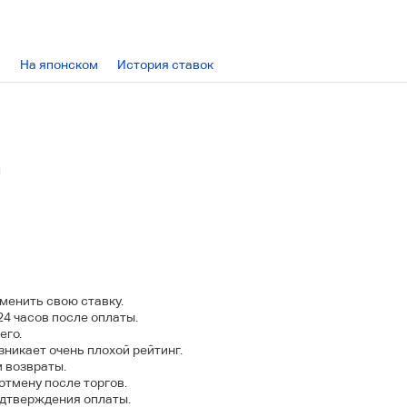
На японском
История ставок
л
менить свою ставку.
24 часов после оплаты.
его.
никает очень плохой рейтинг.
м возвраты.
отмену после торгов.
одтверждения оплаты.