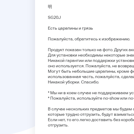
明
SG20J
Есть царапины и грязь
Пожалуйста, обратитесь к изображению.
Продукт показан только на фото. Других а
Для установки необходимы некоторые зна
Никакой гарантии или поддержки установк
оно используется. Пожалуйста, не возвра
Могут быть небольшие царапины, кроме фо
использованная часть, пожалуйста, сдела
Никакой уборки. Спасибо.
* Мы ни в коем случае не поддерживаем ус
* Пожалуйста, используйте no-show или no-
В случае нескольких предметов мы будем 
которые трудно отгрузить, будут взиматься
Если нет, то его легко доставить без коро
отгрузить.