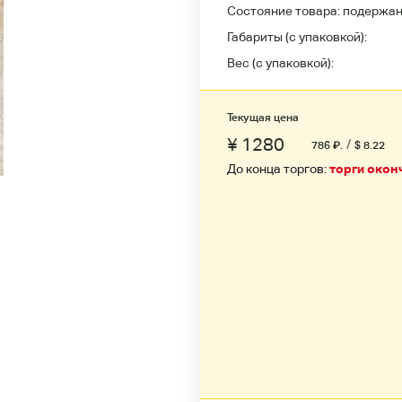
Состояние товара:
подержа
Габариты (с упаковкой):
Вес (с упаковкой):
Текущая цена
¥ 1280
/
786
₽
.
$ 8.22
До конца торгов:
торги окон