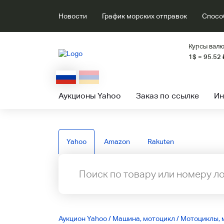
Новости
График морских отправок
Спосо
Курсы валю
1$ = 95.52
Аукционы Yahoo
Заказ по ссылке
Ин
Yahoo
Amazon
Rakuten
Аукцион Yahoo
/
Машина, мотоцикл
/
Мотоциклы, 