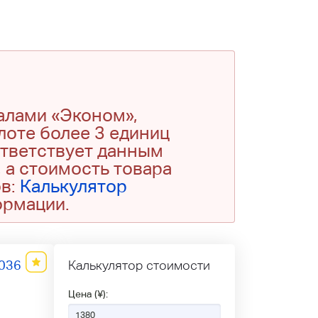
алами «Эконом»,
 лоте более 3 единиц
ответствует данным
 а стоимость товара
ов:
Калькулятор
ормации.
036
Калькулятор стоимости
Цена (¥):