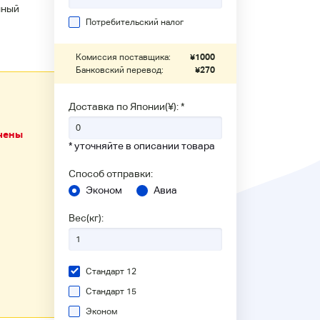
нный
Потребительский налог
Комиссия поставщика:
¥
1000
Банковский перевод:
¥
270
Доставка по Японии(¥): *
чены
* уточняйте в описании товара
Способ отправки:
Эконом
Авиа
Вес(кг):
Стандарт 12
Стандарт 15
Эконом