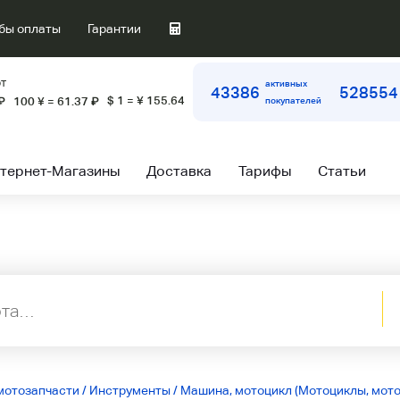
бы оплаты
Гарантии
т
активных
43386
528554
$ 1 = ¥ 155.64
₽
100 ¥ = 61.37
₽
покупателей
тернет-Магазины
Доставка
Тарифы
Статьи
мотозапчасти
/
Инструменты
/
Машина, мотоцикл (Мотоциклы, мот