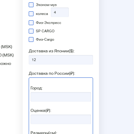
Эконом-муз
колеса
Физ-Экспресс
SP CARGO
Физ-Сargo
(MSK)
Доставка из Японии(
$
):
0
(MSK)
можно
Доставка по России(
₽
):
Город:
Оценка(₽):
Размеры(см):