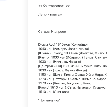
<< Как торговать >>
Легкий платеж
Сагава Экспресс
[Хоккайдо] 1510 иен (Хоккайдо)
1040 иен (Аомори, Ивате, Акита)
[Южный Тохоку] 1030 иен (Ямагата, Мияги,
[Канто ] 1030 иен (Ибараки, ), Гунма, Сайта
1030 иен (Ниигата, Нагано)
[Центральный] 1030 иен (Шизуока, Аити, Ги
1030 иен (Тояма, Фукуи, Фукуи)
1150 иен (Шига, Киото, Осака, Хёго, Нара, 
1270 иен (Тоттори, Окаяма, Шимане, Хирос
1270 иен (Кагава, Токусима, Кочи)
[Кюсю] 1510 иен (, Сага, Нагасаки, Кумамо
1510 иен (Окинава)
"Примечания"