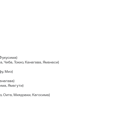
 Фукусима)
ма, Чиба, Токио, Канагава, Яманаси)
фу, Миэ)
Канагава)
има, Ямагути)
то, Оита, Миядзаки, Кагосима)