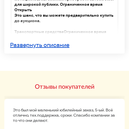
для широкой публики.
Ограниченное время
Открыть
Это шанс, что вы можете предварительно купить
до аукциона.
Транспортные средства
Ограниченное время
только на один месяц
Связаться с нами
Название
«Окончательная выставка»
Обратите
Развернуть описание
внимание, что нет перепродажи для
транспортных средств, которые не были
проданы после того, как было сказано.
Отзывы покупателей
[]
Информация о различных расходах, перевозках и
мерах предосторожности
Домой
Связаться с
Это был мой маленький юбилейный заказ, 5-ый. Всё
отлично, тех.поддержка, сроки. Спасибо компании за
нами
то что они делают.