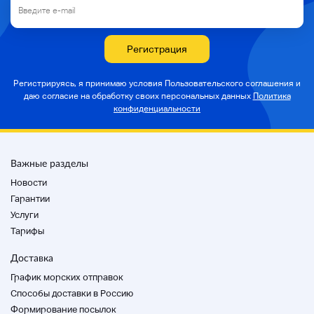
[Место хранения (источник доставки)]
Велосипедный король Интерпарк Уцуномия
Регистрация
(город Уцуномия, префектура)
★ здесь ★
Бронирование доступно. * Некоторые
Регистрируясь, я принимаю условия Пользовательского соглашения и
экспоненты не имеют права.
даю согласие на
обработку своих персональных данных
Политика
конфиденциальности
[Информация об автомобиле]
Важные разделы
Новости
Административный номер
Гарантии
Услуги
2100010023810
Тарифы
Производитель
Доставка
ТТ
График морских отправок
Способы доставки в Россию
Название автомобиля
Формирование посылок