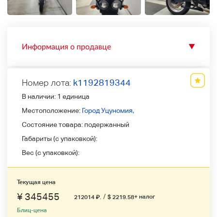
Информация о продавце
▼
Номер лота:
k1192819344
В наличии:
1 единица
Местоположение:
Город Уцуномия,
Состояние товара:
подержанный
Габариты (с упаковкой):
Вес (с упаковкой):
Текущая цена
¥ 345455
/
+ налог
212014
₽
.
$ 2219.58
Блиц-цена