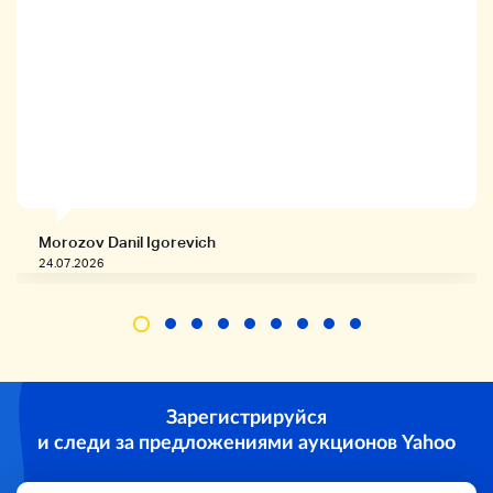
Morozov Danil Igorevich
24.07.2026
Список того же жанра
Зарегистрируйся
и следи за предложениями аукционов Yahoo
★ Список выхлопных газов ★