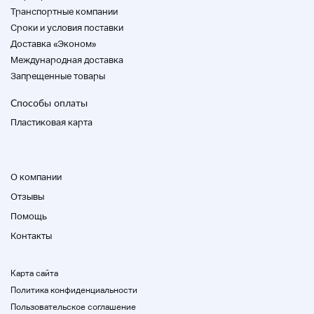
Транспортные компании
Тигр 955i T709EN
Cроки и условия поставки
Доставка «Эконом»
вытеснение
Международная доставка
955 куб.см
Запрещенные товары
Способы оплаты
Модель
Пластиковая карта
SMTTG720
Номер машины
О компании
SMTTG720WT1137***
Отзывы
Помощь
Ключ
Контакты
1 часть
Карта сайта
Расстояние до метра
Политика конфиденциальности
48268 км
Пользовательское соглашение