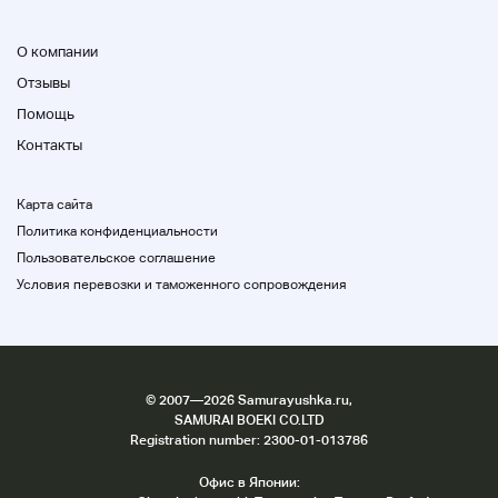
Если у вас есть какие-либо вопросы или проблемы,
пожалуйста, свяжитесь с нами по адресу
О компании
jxebd17619@yahoo.co.jp
Отзывы
Помощь
Контакты
Карта сайта
Политика конфиденциальности
Пользовательское соглашение
Условия перевозки и таможенного сопровождения
©
2007
—2026 Samurayushka.ru,
SAMURAI BOEKI CO.LTD
Registration number: 2300-01-013786
Офис в Японии: