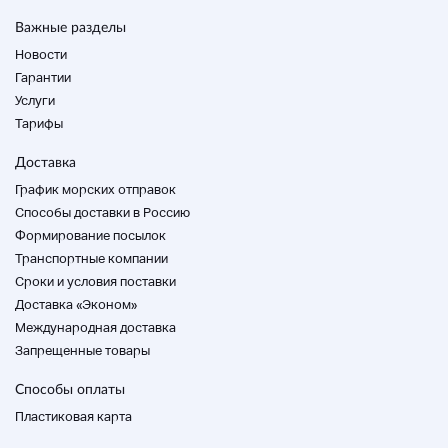
Важные разделы
Обратите внимание, что если вы не свяжетесь с
нами после заявки, мы удалим ее из-за
Новости
обстоятельств участника.
Гарантии
Если вы не свяжетесь с нами в течение 72 часов
Услуги
после оплаты, мы отменим ваш платеж.
Если в течение одной недели после успешной
Тарифы
заявки не будет депозита, мы отменим его с
удобства участника. Домой
Доставка
Обратите внимание, что если вы отмените, вы
График морских отправок
автоматически получите «очень плохой» рейтинг.
Способы доставки в Россию
Формирование посылок
Обратите внимание, что мы не можем принимать
Транспортные компании
возвраты или отмены из-за удобства клиента
Cроки и условия поставки
(разные размеры, различия изображения, запахи,
Доставка «Эконом»
разрывы наружных коробок, грязь и т. Д.).
Международная доставка
Мы проверяем перед отправкой, но мы не говорим,
Запрещенные товары
что он идеален без удаления царапин, грязи, пыли и
Способы оплаты
т. д., поэтому, пожалуйста, воздержитесь от торгов
для тех, кто ищет высокое качество или тех, кто
Пластиковая карта
нервничает по деталям.