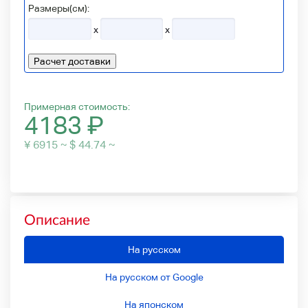
Размеры(см):
x
x
Расчет доставки
Примерная стоимость:
4183
₽
¥ 6915 ~ $ 44.74 ~
Описание
На русском
На русском от Google
На японском