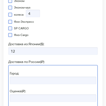
Эконом
Эконом-муз
колеса
Физ-Экспресс
SP CARGO
Физ-Сargo
Доставка из Японии(
$
):
Доставка по России(
₽
):
Город:
Оценка(₽):