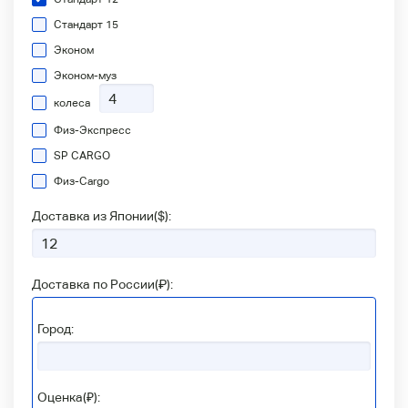
Стандарт 15
Эконом
Эконом-муз
колеса
Физ-Экспресс
SP CARGO
Физ-Сargo
Доставка из Японии(
$
):
Доставка по России(
₽
):
Город:
Оценка(₽):