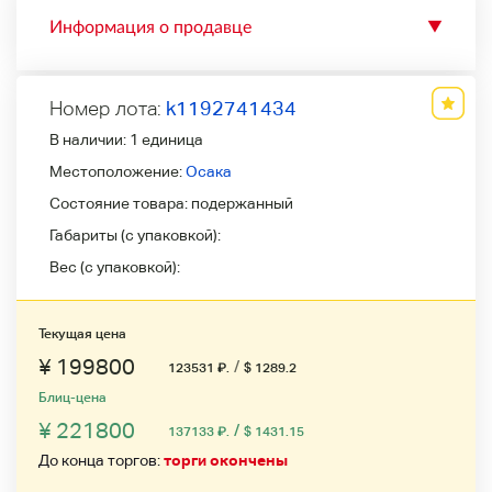
Информация о продавце
▼
Номер лота:
k1192741434
В наличии:
1 единица
Местоположение:
Осака
Состояние товара:
подержанный
Габариты (с упаковкой):
Вес (с упаковкой):
Текущая цена
¥ 199800
/
123531
₽
.
$ 1289.2
Блиц-цена
¥ 221800
/
137133
₽
.
$ 1431.15
До конца торгов:
торги окончены