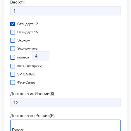
Вес(кг):
Стандарт 12
Стандарт 15
Эконом
Эконом-муз
колеса
Физ-Экспресс
SP CARGO
Физ-Сargo
Доставка из Японии(
$
):
Доставка по России(
₽
):
Город: