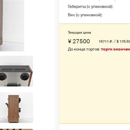
Габариты (с упаковкой):
Вес (с упаковкой):
Текущая цена
¥ 27500
/
16711
₽
.
$ 176.6
До конца торгов:
торги оконче