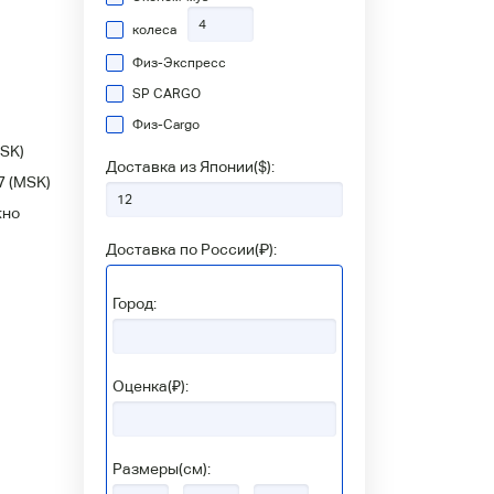
колеса
Физ-Экспресс
SP CARGO
Физ-Сargo
SK)
Доставка из Японии(
$
):
7
(MSK)
жно
Доставка по России(
₽
):
Город:
Оценка(₽):
Размеры(см):