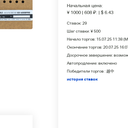
Начальная цена:
¥ 1000
|
608
₽
.
|
$ 6.43
Ставок:
29
Шаг ставки:
¥ 500
Начало торгов:
15.07.25 11:38
(M
Окончание торгов:
20.07.25 16:0
Досрочное завершение:
возмо
Автопродление:
включено
Победители
торгов :
越中
история ставок