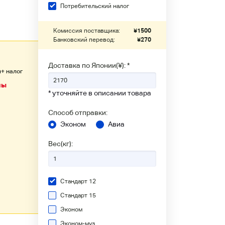
Потребительский налог
Комиссия поставщика:
¥
1500
Банковский перевод:
¥
270
Доставка по Японии(¥): *
+ налог
9
ны
* уточняйте в описании товара
Способ отправки:
Эконом
Авиа
Вес(кг):
Стандарт 12
Стандарт 15
Эконом
Эконом-муз