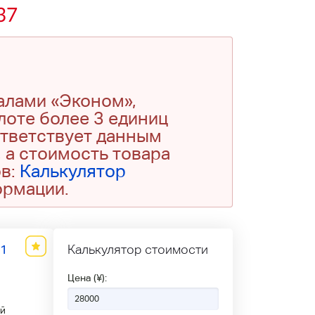
37
алами «Эконом»,
 лоте более 3 единиц
ответствует данным
 а стоимость товара
ов:
Калькулятор
ормации.
71
Калькулятор стоимости
Цена (¥):
й