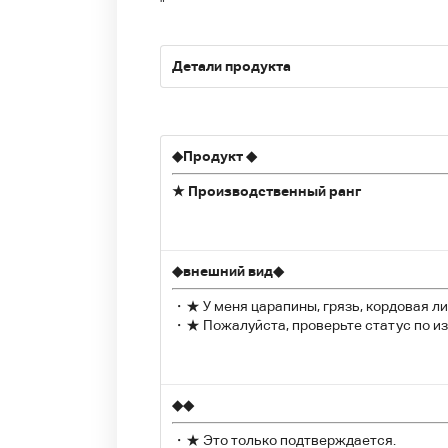
"
Детали продукта
◆
Продукт
◆
★ Производственный ранг
◆
внешний вид
◆
・★ У меня царапины, грязь, кордовая л
・★ Пожалуйста, проверьте статус по и
◆
◆
・★ Это только подтверждается.