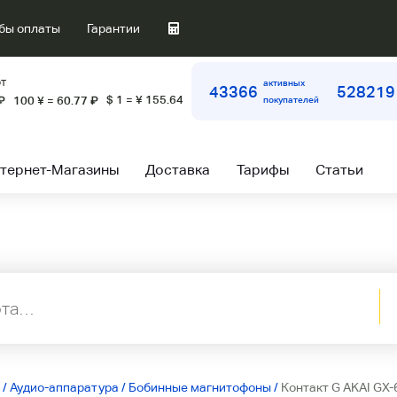
бы оплаты
Гарантии
т
активных
43366
528219
$ 1 = ¥ 155.64
₽
100 ¥ = 60.77
₽
покупателей
тернет-Магазины
Доставка
Тарифы
Статьи
/
Аудио-аппаратура
/
Бобинные магнитофоны
/
Контакт G AKAI GX