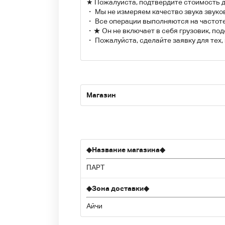
★ Пожалуйста, подтвердите стоимость д
・ Мы не измеряем качество звука звуко
・ Все операции выполняются на частоте:
・★ Он не включает в себя грузовик, под
・ Пожалуйста, сделайте заявку для тех
Магазин
◆
Название магазина
◆
ПАРТ
◆
Зона доставки
◆
Айчи