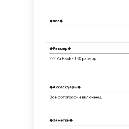
◆
вес
◆
◆
Размер
◆
??? Yu Pack - 140 размер
◆
Аксессуары
◆
Все фотографии включены.
◆
Заметки
◆