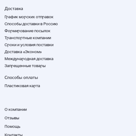
таких как силовые шнуры, адаптеры
переменного тока, пульты дистанционного
Доставка
управления и т. Д.
График морских отправок
・ Обратите внимание, что могут быть случаи,
Способы доставки в Россию
когда стенд или грузовик могут быть
скопированы по причинам стрельбы.
Формирование посылок
・ Мы используем инспекционное
Транспортные компании
оборудование для подтверждения продукции
Cроки и условия поставки
без аксессуаров.
Доставка «Эконом»
Международная доставка
Заметки
Запрещенные товары
・ Пожалуйста, проверьте изображение и
Способы оплаты
описание продукта для продукта.
・ Мы не подтверждаем содержимое, не
Пластиковая карта
описанное в описании продукта, такое как
поломка, недостающие элементы, потеря или
модификация. Если у вас есть какие-либо
вопросы, пожалуйста, свяжитесь с нами.
О компании
・ Мы не проверяем долгие часы. Спасибо за
Отзывы
понимание.
Для «Современного продукта» и
Помощь
«Нежелательного продукта» это продукт,
Контакты
который не выполняет подробного