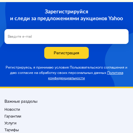
Зарегистрируйся
Имя
и следи за предложениями аукционов Yahoo
3wayの She книжная полка Тип
Статус продукта
Регистрация
- Проверьте выходной звук всех динамиков
・ У громкоговорителя есть грязь
Вуфер имеет повреждение ребра
Регистрируясь, я принимаю условия Пользовательского соглашения и
・Scooker имеет сетчатую вогнутую / Dis ment
даю согласие на
обработку своих персональных данных
Политика
・ У Вуфера есть морщины, такие как влажные
конфиденциальности
следы воды
・ Имеется разбитое сетевое покрытие
*Кабинет имеет царапины / чипы
Важные разделы
Новости
Аксессуары
Гарантии
Чистое покрытие (2)
Услуги
・ Все аксессуары могут быть подтверждены
изображениями. Нет никаких аксессуаров,
Тарифы