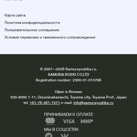
подтверждения, такого как проверка и
подтверждение операции.
Карта сайта
Поэтому мы не можем принимать возвраты,
возвраты, обмены и т. д., даже если это
Политика конфиденциальности
отличается от описания продукта после
Пользовательское соглашение
прибытия в оригинал. Если у вас есть какие-
Условия перевозки и таможенного сопровождения
либо вопросы, пожалуйста, свяжитесь с нами.
・ Есть редкие предметы, которые
отображают «0 иен» в зоне доставки по
текущей цене страницы аукциона.
Это будет отображаться в настройках
системы, пожалуйста, проверьте коробку
©
2007
—2026 Samurayushka.ru,
SAMURAI BOEKI CO.LTD
доставки в нижней части описания продукта
Registration number: 2300-01-013786
для цены доставки.
Связаться с нами
Офис в Японии:
Если у вас есть какие-либо вопросы об
939-8095 1-11, Oizuminakamachi, Toyama city, Toyama Pref., Japan
tel.
+81-76-461-7471
e-mail:
info@samurayushka.ru
аукционах Yahoo, пожалуйста, свяжитесь с
нами по ссылке ниже.
ПРИНИМАЕМ К ОПЛАТЕ
Контактная форма (Yahoo!) Японский
справочный центр
МЫ В СОЦСЕТЯХ