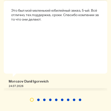
Это был мой маленький юбилейный заказ, 5-ый. Всё
отлично, тех.поддержка, сроки. Спасибо компании за
то что они делают.
Детали продукта
Morozov Danil Igorevich
Производитель
24.07.2026
ОНКИО
Типовой номер
D-77FRX