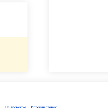
На японском
История ставок