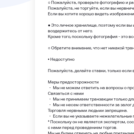
○ Пожалуйста, проверьте фотографию и ра
Пожалуйста, не торгуйте, если вы нервнич
Если вы хотите хорошо видеть изображение
● Это личное хранилище, поэтому если вы
воздержитесь от него.
Кроме того, поскольку фотография - это в
○ Обратите внимание, что нет никакой тра
• Недоступно
Пожалуйста, делайте ставки, только если
Меры предосторожности
・ Мы не можем ответить на вопросы о про
Связаться с нами
・ Мы не принимаем транзакции только для 
・ Мы не несем ответственности за залог 
Торговля нервными людьми запрещена.
・ Если вы не указываете нежелательные п
* Поскольку он не является экспертом, со
с нами перед проведением торгов.
Мы не будем отвечать на любые претензии