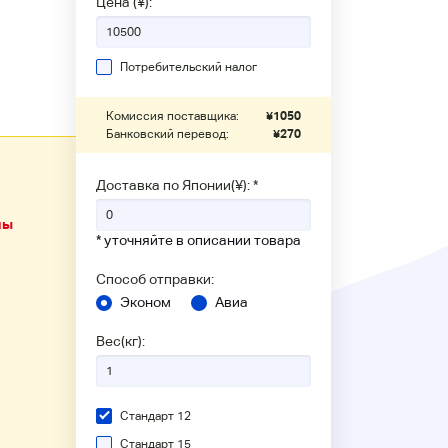
Цена (¥):
Потребительский налог
Комиссия поставщика:
¥
1050
Банковский перевод:
¥
270
Доставка по Японии(¥): *
ны
* уточняйте в описании товара
Способ отправки:
Эконом
Авиа
Вес(кг):
Стандарт 12
Стандарт 15