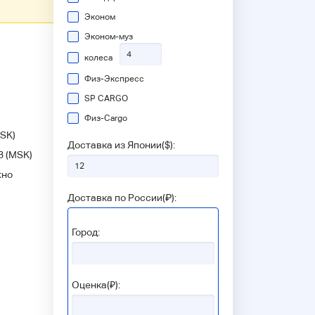
Эконом
Эконом-муз
колеса
Физ-Экспресс
SP CARGO
Физ-Сargo
SK)
Доставка из Японии(
$
):
3
(MSK)
жно
Доставка по России(
₽
):
Город:
Оценка(₽):