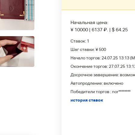
Начальная цена:
¥ 10000
|
6137
₽
.
|
$ 64.25
Ставок:
1
Шаг ставки:
¥ 500
Начало торгов:
24.07.25 13:13
(M
Окончание торгов:
27.07.25 13:1
Досрочное завершение:
возмо
Автопродление:
включено
Победители
торгов :
nor********
история ставок