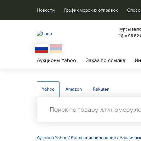
Новости
График морских отправок
Спосо
Курсы валю
1$ = 95.52
Аукционы Yahoo
Заказ по ссылке
Ин
Yahoo
Amazon
Rakuten
Аукцион Yahoo
/
Коллекционирование
/
Различны