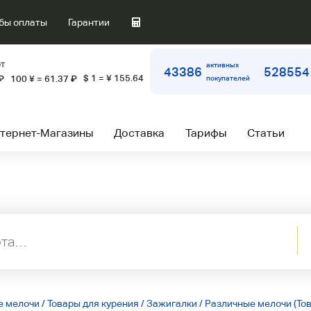
бы оплаты
Гарантии
т
активных
43386
528554
$ 1 = ¥ 155.64
₽
100 ¥ = 61.37
₽
покупателей
тернет-Магазины
Доставка
Тарифы
Статьи
е мелочи
/
Товары для курения
/
Зажигалки
/
Различные мелочи (Тов