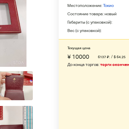
Местоположение:
Токио
Состояние товара:
новый
Габариты (с упаковкой):
Вес (с упаковкой):
Текущая цена
¥ 10000
/
6137
₽
.
$ 64.25
До конца торгов:
торги оконче