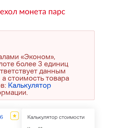
чехол монета парс
алами «Эконом»,
 лоте более 3 единиц
ответствует данным
 а стоимость товара
ов:
Калькулятор
ормации.
06
Калькулятор стоимости