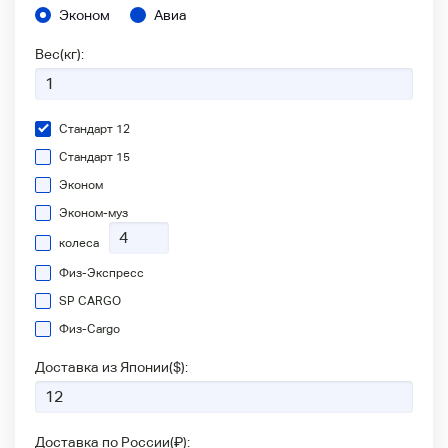
Эконом
Авиа
Вес(кг):
Стандарт 12
Стандарт 15
Эконом
Эконом-муз
колеса
Физ-Экспресс
SP CARGO
Физ-Сargo
Доставка из Японии(
$
):
Доставка по России(
₽
):