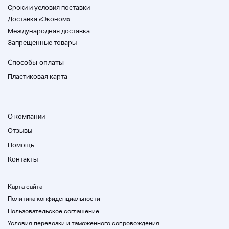
Cроки и условия поставки
Доставка «Эконом»
Статус продукта
Международная доставка
Запрещенные товары
Есть небольшие царапины и трещины.
Способы оплаты
Да, но пожалуйста, используйте его после
Пластиковая карта
ремонта.
Связаться с нами
О компании
Отзывы
Название автомобиля
Помощь
Альфард / Verfire
Контакты
Тип транспортного средства
Карта сайта
GGH30 AGH30 AYH30
Политика конфиденциальности
Пользовательское соглашение
■ Пожалуйста, несите ответственность за
Условия перевозки и таможенного сопровождения