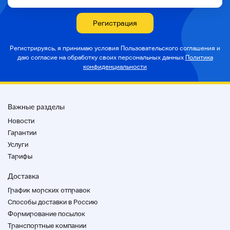
Регистрация
Регистрируясь, я принимаю условия Пользовательского соглашения и
даю согласие на
обработку своих персональных данных
Политика
конфиденциальности
Важные разделы
Новости
Административный номер
Гарантии
Услуги
b-25-02-0285-КЮ
Тарифы
Профиль компании
Доставка
A (Un)ed / Выставка
График морских отправок
B (красота)
Способы доставки в Россию
С (хорошо)
Формирование посылок
D (ремонт)
Е (мусор)
Транспортные компании