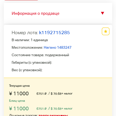
Информация о продавце
▼
Номер лота:
k1192715285
В наличии:
1 единица
Местоположение:
Нагано 1483247
Состояние товара:
подержанный
Габариты (с упаковкой):
Вес (с упаковкой):
Текущая цена
¥ 11000
/
+ налог
6751
₽
.
$ 70.68
Блиц-цена
¥ 11000
/
+ налог
6751
₽
.
$ 70.68
До конца торгов:
торги окончены