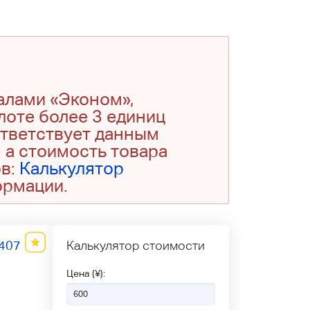
алами «Эконом»,
 лоте более 3 единиц
ответствует данным
 а стоимость товара
ов:
Калькулятор
ормации.
407
Калькулятор стоимости
Цена (¥):