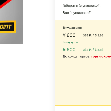
Габариты (с упаковкой):
Вес (с упаковкой):
Текущая цена
¥ 600
/
365
₽
.
$ 3.86
Блиц-цена
¥ 600
/
365
₽
.
$ 3.86
До конца торгов:
торги окон