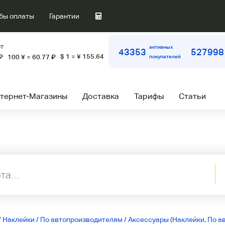
бы оплаты
Гарантии
т
активных
43353
527998
$ 1 = ¥ 155.64
₽
100 ¥ = 60.77
₽
покупателей
тернет-Магазины
Доставка
Тарифы
Статьи
/
Наклейки
/
По автопроизводителям
/
Аксессуары (Наклейки, По а