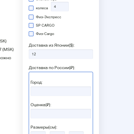
колеса
Физ-Экспресс
SP CARGO
Физ-Сargo
SK)
Доставка из Японии(
$
):
7
(MSK)
можно
Доставка по России(
₽
):
Город:
Оценка(₽):
Размеры(см):