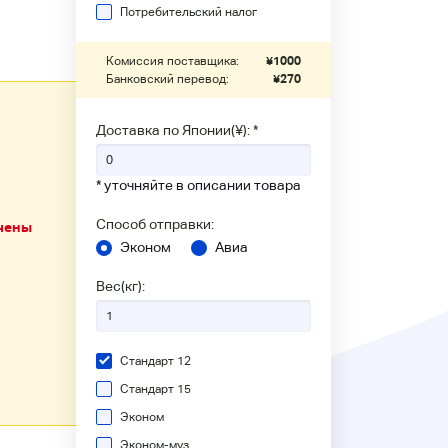
Потребительский налог
Комиссия поставщика:
¥
1000
Банковский перевод:
¥
270
Доставка по Японии(¥): *
* уточняйте в описании товара
Способ отправки:
чены
Эконом
Авиа
Вес(кг):
Стандарт 12
Стандарт 15
Эконом
Эконом-муз