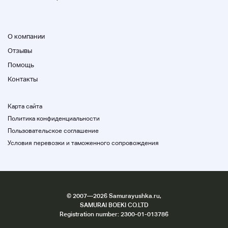
Номер транспортного средства (внизу 3)
О компании
002
Отзывы
Переработка депозита
Помощь
0
Контакты
Импортный маршрут
Карта сайта
-
Политика конфиденциальности
Ручка
Пользовательское соглашение
-
Условия перевозки и таможенного сопровождения
История автомобилей
Домой
История
©
2007
—2026 Samurayushka.ru,
Несколько владельцев
SAMURAI BOEKI CO.LTD
Registration number: 2300-01-013786