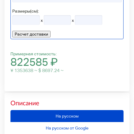
Размеры(см):
x
x
Расчет доставки
Примерная стоимость:
822585
₽
¥ 1353638 ~ $ 8697.24 ~
Описание
На русском
На русском от Google