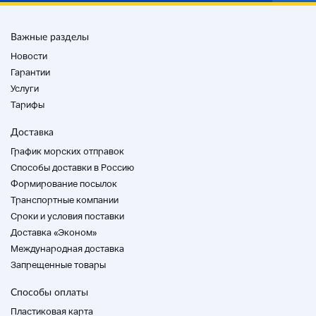
Важные разделы
Количество дверей
Новости
4 двери
Гарантии
Услуги
Количество пассажиров
Тарифы
5 человек
Доставка
График морских отправок
Метод привода
Способы доставки в Россию
-
Формирование посылок
топливо
Транспортные компании
Cроки и условия поставки
Бензиновые автомобили
Доставка «Эконом»
Международная доставка
Регистратор проверок
Запрещенные товары
Никто
Способы оплаты
История ремонта
Пластиковая карта
Никто