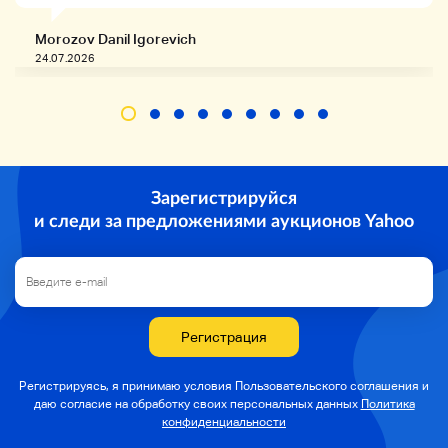
-
Morozov Danil Igorevich
24.07.2026
Окончание проверки транспортного средства
До декабря 2019 года
Миссия
(AT)
Зарегистрируйся
Тип тела
и следи за предложениями аукционов Yahoo
раздражающий
Модель
-
Регистрация
Регистрируясь, я принимаю условия Пользовательского соглашения и
даю согласие на
обработку своих персональных данных
Политика
конфиденциальности
Автомобильные детали