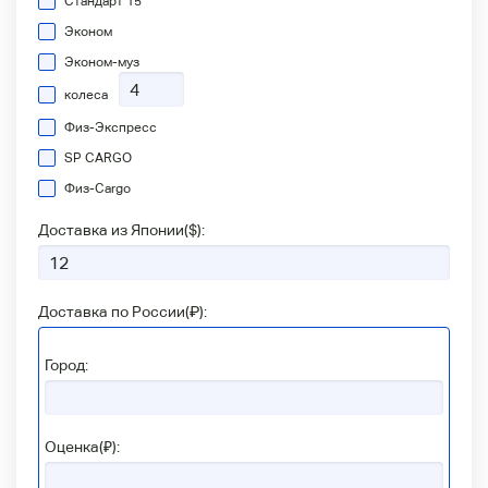
Стандарт 15
Эконом
Эконом-муз
колеса
Физ-Экспресс
SP CARGO
Физ-Сargo
Доставка из Японии(
$
):
Доставка по России(
₽
):
Город:
Оценка(₽):