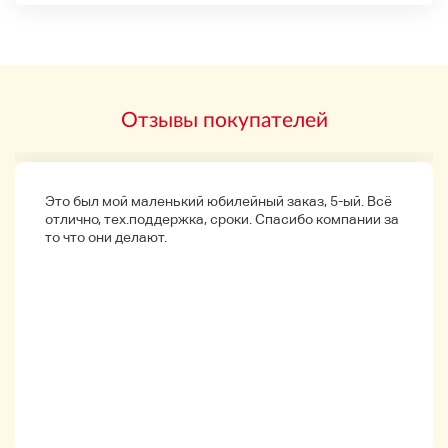
-
вытеснение
1 год назад cc
Отзывы покупателей
Год
57 апрель
Импортный автомобиль Модельный год
Это был мой маленький юбилейный заказ, 5-ый. Всё
-
отлично, тех.поддержка, сроки. Спасибо компании за
то что они делают.
пробег
125 000 км.
Расстояние бега
цвет
Голд, Ча.
Цветное имя