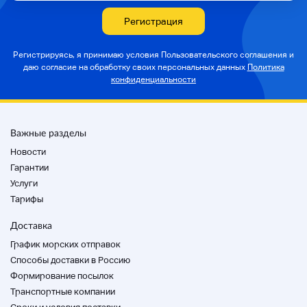
ситуацией хранения.
Регистрация
Контакт
Регистрируясь, я принимаю условия Пользовательского соглашения и
даю согласие на
обработку своих персональных данных
Политика
конфиденциальности
:
Проверено
Важные разделы
Поставщик
Новости
Гарантии
Данный продукт не включен.
Услуги
Тарифы
>>>Примечания
Доставка
График морских отправок
< Сумма оплаты>
Способы доставки в Россию
Пожалуйста, подтвердите общую сумму денег и
плату за доставку, связавшись с [торговым
Формирование посылок
сообщением] для отправки после оплаты.
Транспортные компании
* Стоимость доставки варьируется в зависимости