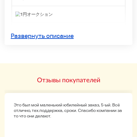
Развернуть описание
Пионер A-D1 Direct Energy MOS Pre-Main A-ー-ifier
Audio Equipment
Отзывы покупателей
Контакт
F
(мусор)
Информация о продукте
Это был мой маленький юбилейный заказ, 5-ый. Всё
отлично, тех.поддержка, сроки. Спасибо компании за
то что они делают.
Аксессуары
:
Никто