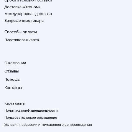
Cроки и условия поставки
от продукта и региона. Пожалуйста, проверьте
Доставка «Эконом»
колонку платы за доставку.
Международная доставка
<О доставке>
Обратите внимание, что мы не можем доставить
Запрещенные товары
товары непосредственно с товаром доставки,
даже если вы сняли вместе.
Способы оплаты
<О судоходстве>
Пластиковая карта
Мы устанавливаем плату за доставку на основе
контракта с курьером.
Запросы о продуктах
По мере увеличения количества продуктов мы не
О компании
можем ответить на все вопросы.
Извините, эта запись доступна только на
Отзывы
японском языке.
A182708-E13H72-6298910
Помощь
НАДПИСАНИЕ_SIZE_ID:112210140
Контакты
** Стандарт нотации
Больше
Размер и размер
Больше
Карта сайта
О комплексном сервисе при покупке
Больше
Политика конфиденциальности
Заметки о других сделках
Больше
Пользовательское соглашение
Условия перевозки и таможенного сопровождения