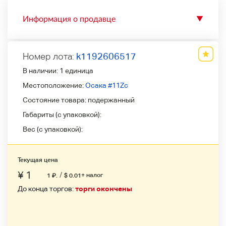
Информация о продавце
▼
Номер лота:
k1192606517
В наличии:
1 единица
Местоположение:
Осака #11Zc
Состояние товара:
подержанный
Габариты (с упаковкой):
Вес (с упаковкой):
Текущая цена
¥ 1
/
+ налог
1
₽
.
$ 0.01
До конца торгов:
торги окончены