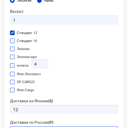
Эконом
Авиа
Вес(кг):
Стандарт 12
Стандарт 15
Эконом
Эконом-муз
колеса
Физ-Экспресс
SP CARGO
Физ-Сargo
Доставка из Японии(
$
):
Доставка по России(
₽
):