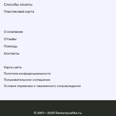
27 июля
Способы оплаты
28
Пластиковая карта
29
30
31
О компании
Отзывы
■
Закрытый
Помощь
Контакты
Карта сайта
Август 2025
Политика конфиденциальности
Пользовательское соглашение
Домой
Условия перевозки и таможенного сопровождения
Домой
Огонь
вода
Древесина
©
2007
—2026 Samurayushka.ru,