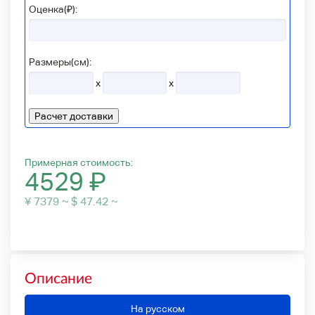
Оценка(₽):
Размеры(см):
x
x
Расчет доставки
Примерная стоимость:
4529
₽
¥ 7379 ~ $ 47.42 ~
Описание
На русском