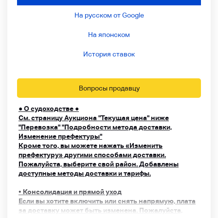
На русском от Google
На японском
История ставок
Вопросы продавцу
● О судоходстве ●
См. страницу Аукциона "Текущая цена" ниже
"Перевозка" "Подробности метода доставки,
Изменение префектуры"
Кроме того, вы можете нажать «Изменить
префектуру» другими способами доставки.
Пожалуйста, выберите свой район. Добавлены
доступные методы доставки и тарифы.
• Консолидация и прямой уход
Если вы хотите включить или снять напрямую, плата
за доставку может быть изменена. Пожалуйста,