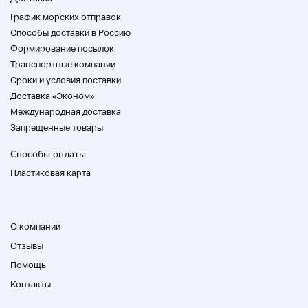
График морских отправок
Способы доставки в Россию
Формирование посылок
Меры предосторожности
Транспортные компании
・ Мы не можем ответить на вопросы о продуктах,
Cроки и условия поставки
которые выставляются вместе.
Связаться с нами
Доставка «Эконом»
・ Мы не принимаем транзакции только для частей,
Международная доставка
частей и частей.
Запрещенные товары
・ Мы не несем ответственности за залог дефекта.
Пожалуйста, сделайте ставку после понимания.
Способы оплаты
Торговля нервными людьми запрещена.
Пластиковая карта
・ Если вы не указываете нежелательные продукты,
пожалуйста, сделайте ставку на свое собственное
техническое обслуживание.
* Поскольку он не является экспертом, состояние и
дефект продукта могут быть упущены. Если у вас есть
О компании
какие-либо вопросы, пожалуйста, свяжитесь с нами
Отзывы
перед проведением торгов.
Помощь
・ Мы не будем отвечать на любые претензии или
предметы после прибытия.
Контакты
・ Если вы не свяжетесь с нами через 3 дня, мы можем
удалить его для перепродажи.