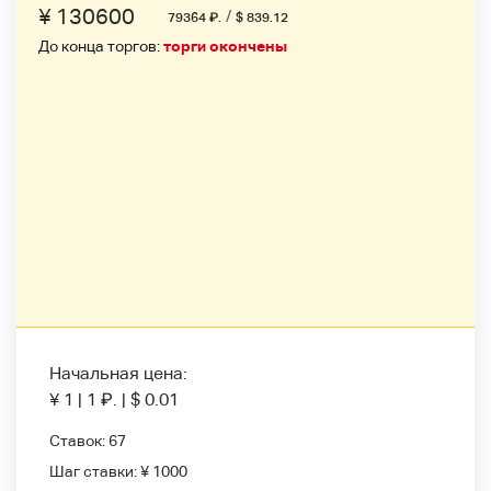
¥ 130600
/
79364
₽
.
$ 839.12
До конца торгов:
торги окончены
Начальная цена:
¥ 1
|
1
₽
.
|
$ 0.01
Ставок:
67
Шаг ставки:
¥ 1000