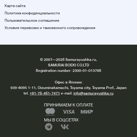
・ Если у вас есть какие-либо обстоятельства,
Карта сайта
пожалуйста, сообщите нам в контакте после
Политика конфиденциальности
задолженности.
Пользовательское соглашение
・ Это может занять 3 дня от подтверждения оплаты
до доставки.
Условия перевозки и таможенного сопровождения
・ Мы не будем принимать какие-либо транзакции,
кроме перечисленного способа доставки.
・ Если у вас возникли проблемы с доставкой после
доставки продукта, пожалуйста, свяжитесь с
судоходной компанией. Извините, эта запись доступна
©
2007
—2026 Samurayushka.ru,
только на японском языке.
SAMURAI BOEKI CO.LTD
Отмена после торгов запрещена.
Registration number: 2300-01-013786
・ Мы просим вас понять продукт и предотвратить
замену продукта.
Офис в Японии:
Также, пожалуйста, поставьте заявку, если вы
939-8095 1-11, Oizuminakamachi, Toyama city, Toyama Pref., Japan
понимаете значение Nokia & No Return.
tel.
+81-76-461-7471
e-mail:
info@samurayushka.ru
Пожалуйста, делайте ставки только в том случае, если
ПРИНИМАЕМ К ОПЛАТЕ
вы понимаете и согласны с вышеизложенным. Домой
МЫ В СОЦСЕТЯХ
★ Способ оплаты