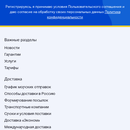
Шопинг: 140 размеров курьерской службы Sagawa
Регистрируясь, я принимаю условия Пользовательского соглашения и
даю согласие на
Express
обработку своих персональных данных
Политика
конфиденциальности
Важные разделы
Новости
Гарантии
Услуги
Тарифы
Доставка
График морских отправок
Способы доставки в Россию
Формирование посылок
Транспортные компании
Cроки и условия поставки
Доставка «Эконом»
Международная доставка