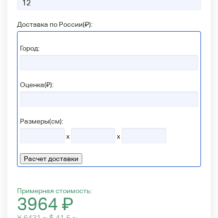
Доставка по России(
₽
):
Город:
Оценка(₽):
Размеры(см):
x
x
Расчет доставки
Примерная стоимость:
3964
₽
¥ 6431 ~ $ 41.5 ~