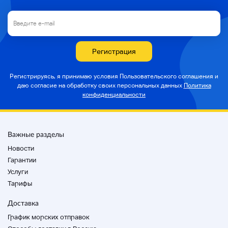
12A0172774
Регистрация
Цены на Sagawa Express
Поездка на Окинаву и некоторые отдаленные
Регистрируясь, я принимаю условия Пользовательского соглашения и
острова является расчетной суммой. Обратите
даю согласие на
обработку своих персональных данных
Политика
внимание, что стоимость доставки может
конфиденциальности
измениться.
Важные разделы
Новости
Гарантии
Услуги
Тарифы
Доставка
График морских отправок