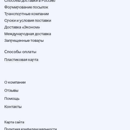
Способы доставки в Россию
Формирование посылок
Транспортные компании
Cроки и условия поставки
Доставка «Эконом»
Международная доставка
Запрещенные товары
Способы оплаты
Пластиковая карта
О компании
(Пожалуйста, свяжитесь с нами отдельно, если вы
Отзывы
хотите доставить на Окинаву и некоторые
Помощь
отдаленные острова)
Контакты
* О нашем использовании *
Карта сайта
Политика конфиденциальности