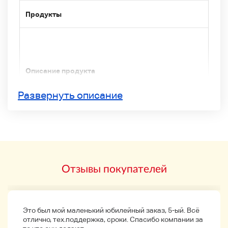
Продукты
Описание продукта
Классическая гитара ретро-альбениса.
Развернуть описание
Как играть и тренироваться для начинающих?
Больше
Отзывы покупателей
Размер: Длина 100,5 см, ширина 37 см, глубина
10,5 см
Это был мой маленький юбилейный заказ, 5-ый. Всё
отлично, тех.поддержка, сроки. Спасибо компании за
● Аксессуары: Твердый корпус, 5 струн, выбор