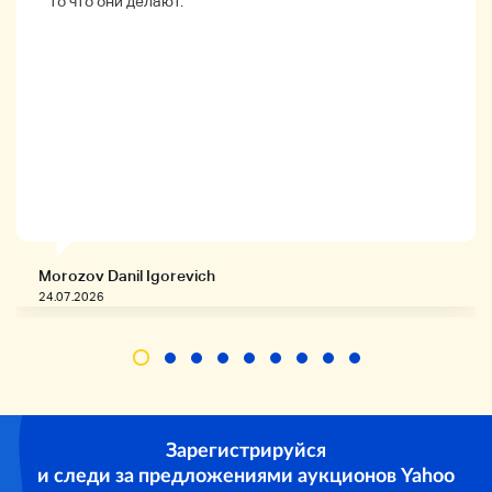
то что они делают.
Ранчо: Винтажный ранг
● Состояние: Вы можете видеть царапины, грязь и
плесень по всему телу, шее и голове.
На струне есть ржавчина.
Метод доставки
Morozov Danil Igorevich
24.07.2026
Sagawa Express 180 размер
Судоходство
См. ниже
Зарегистрируйся
и следи за предложениями аукционов Yahoo