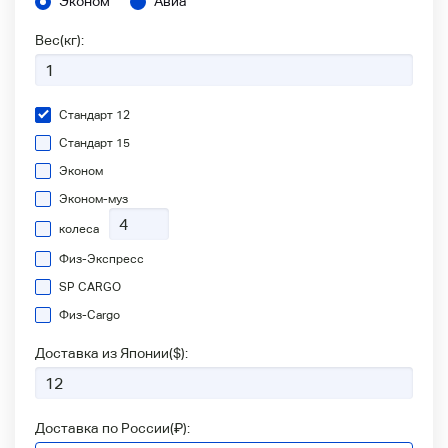
Эконом
Авиа
Вес(кг):
Стандарт 12
Стандарт 15
Эконом
Эконом-муз
колеса
Физ-Экспресс
SP CARGO
Физ-Сargo
Доставка из Японии(
$
):
Доставка по России(
₽
):