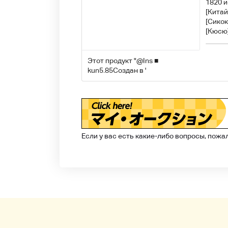
1820 и
[Китай
[Сикок
[Кюсю]
Этот продукт "
@Ins ■
kun5.85
Создан в '
Если у вас есть какие-либо вопросы, пожа