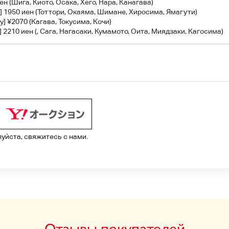
ен (Шига, Киото, Осака, Хёго, Нара, Канагава)
] 1950 иен (Тоттори, Окаяма, Шимане, Хиросима, Ямагути)
у] ¥2070 (Кагава, Токусима, Кочи)
 2210 иен (, Сага, Нагасаки, Кумамото, Оита, Миядзаки, Кагосима)
луйста, свяжитесь с нами.
Отзывы покупателей