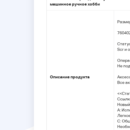
машинное ручное хобби
Разме
76040
Статус
Scr и
Опера
Не по
Описание продукта
Аксес
Все ак
<<Стат
Ссылк
Новый
A: Исп
Легкое
C: Общ
Необхо