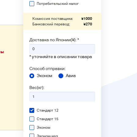
Потребительский налог
Комиссия поставщика:
¥
1000
Банковский перевод:
¥
270
Доставка по Японии(¥): *
ны
* уточняйте в описании товара
Способ отправки:
Эконом
Авиа
Вес(кг):
Стандарт 12
Стандарт 15
Эконом
Эконом-муз