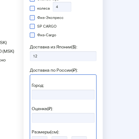
колеса
Физ-Экспресс
SP CARGO
Физ-Сargo
SK)
Доставка из Японии(
$
):
0
(MSK)
жно
Доставка по России(
₽
):
Город:
Оценка(₽):
Размеры(см):