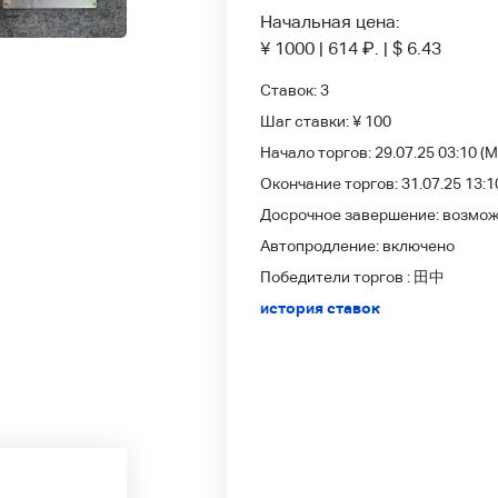
Начальная цена:
¥ 1000
|
614
₽
.
|
$ 6.43
Ставок:
3
Шаг ставки:
¥ 100
Начало торгов:
29.07.25 03:10
(M
Окончание торгов:
31.07.25 13:1
Досрочное завершение:
возмо
Автопродление:
включено
Победители
торгов :
田中
история ставок