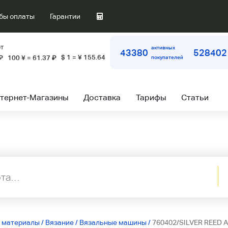
бы оплаты
Гарантии
т
активных
43380
528402
$ 1 = ¥ 155.64
₽
100 ¥ = 61.37
₽
покупателей
тернет-Магазины
Доставка
Тарифы
Статьи
ы материалы
/
Вязание
/
Вязальные машины
/
760402/SILVER REED 