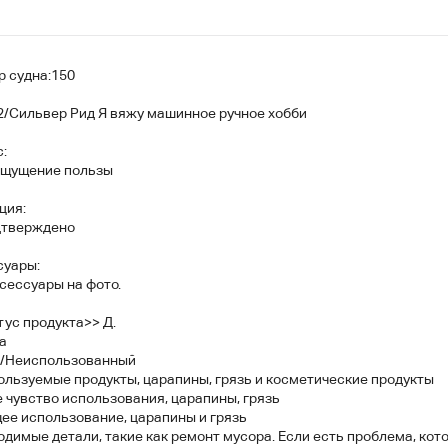
р судна:150
2/Сильвер Рид Я вяжу машинное ручное хобби
:
 ощущение пользы
ция:
дтверждено
суары:
сессуары на фото.
ус продукта>> Д.
а
/Неиспользованный
ользуемые продукты, царапины, грязь и косметические продукты
 чувство использования, царапины, грязь
ее использование, царапины и грязь
димые детали, такие как ремонт мусора. Если есть проблема, ко