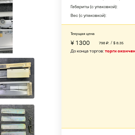
Габариты (с упаковкой):
Вес (с упаковкой):
Текущая цена
¥ 1300
/
798
₽
.
$ 8.35
До конца торгов:
торги оконче