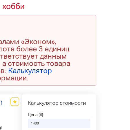
 хобби
алами «Эконом»,
 лоте более 3 единиц
ответствует данным
 а стоимость товара
ов:
Калькулятор
ормации.
01
Калькулятор стоимости
Цена (¥):
й