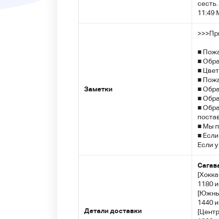
сесть.
11:49
>>>Пр
■ Пожа
■ Обр
■ Цвет
■ Пожа
Заметки
■ Обра
■ Обра
■ Обра
постав
■ Мы п
■ Если
Если у
Сагав
[Хокка
1180 и
[Южный
1440 и
Детали доставки
[Центр