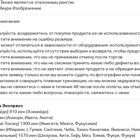
 Также является эталонным рангом.
 Миура Изображение
имечания
луйста, воздержитесь от покупки продукта из-за использованного
атите внимание на ошибку размера.
 может отличаться в зависимости от оборудования, используемого
луйста, используйте отсутствие выборки и возврата, чтобы предо
тите внимание, что мы не принимаем отмену после торгов.
тите внимание, что мы не сможем принять какие-либо дефекты во
тите внимание, что не хватает описания продукта и не обращая вн
ьте заявку, только если вы можете судить по фотографии или поня
ытаемся совершать плавные транзакции, но мы можем задержать к
 вы не свяжетесь с нами в течение 48 часов после оплаты, мы отм
 вас есть какие-либо вопросы, пожалуйста, свяжитесь с нами.
а Экспресс
йдо] 910 иен (Хоккайдо)
ен (Аомори, Ивате, Акита)
 Тохоку] 1300 иен (Ямагата, Мияги, Фукусима)
ен (Ибараки, ), Гунма, Сайтама, Чиба, Токио, Канагава, Яманаси, Нии
альный] 1570 иен (Шизуока, Аити, Гифу, Миэ, Тояма, Фукуи, Фукуи)