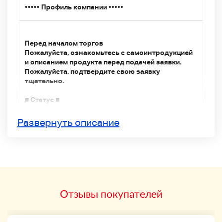
•••••
Профиль компании
•••••
Перед началом торгов
Пожалуйста, ознакомьтесь с самоинтродукцией
и описанием продукта перед подачей заявки.
Пожалуйста, подтвердите свою заявку
тщательно.
■ Статус ■
* Наша компания
Мы не проверяем и не
Развернуть описание
проверяем операцию.
Вот почему
Мы не можем гарантировать
проведение операции.
*Содержимое не подтверждается только путем
подтверждения внешнего вида транспортного
средства.
В редких случаях изображения и названия
Отзывы покупателей
продуктов могут отличаться. В этом
случае,
Приоритет изображения
Спасибо за
понимание.