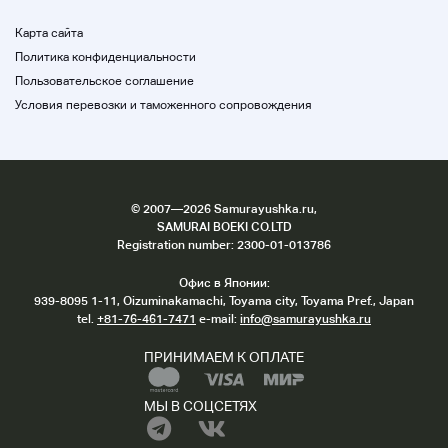
На коробке или наклейках от предыдущего
дилера могут быть царапины.
Карта сайта
Ценовая печать не связана с этим аукционом.
Политика конфиденциальности
Пользовательское соглашение
Продукты B, C и J-rank могут быть сложными для
изображений. Спасибо за понимание.
Условия перевозки и таможенного сопровождения
•••••
После
•••••
©
2007
—2026 Samurayushka.ru,
SAMURAI BOEKI CO.LTD
Registration number: 2300-01-013786
◆ После оплаты, пожалуйста, перейдите в
Офис в Японии:
систему торговой навигации.
939-8095 1-11, Oizuminakamachi, Toyama city, Toyama Pref., Japan
tel.
+81-76-461-7471
e-mail:
info@samurayushka.ru
◆
Пожалуйста, проверьте настройки электронной
почты!
ПРИНИМАЕМ К ОПЛАТЕ
Мы отправим вам автоматическое уведомление о
приемке и отправке.
Если вы не свяжитесь с нами выше, пожалуйста,
МЫ В СОЦСЕТЯХ
проверьте настройки электронной почты.