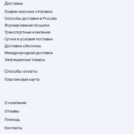
Доставка
Связаться с нами
График морских отправок
Продукты с царапинами и грязью.
Способы доставки в Россию
Формирование посылок
Джей
Транспортные компании
нежелательные продукты
Cроки и условия поставки
Продукты с плохим общим состоянием.
Доставка «Эконом»
Международная доставка
Запрещенные товары
* Это продукт, который теряет ценность
из-за различных причин, таких как
Способы оплаты
серьезные повреждения и недостающие
Пластиковая карта
предметы.
* Зависит от доставки.
* Мы не будем отвечать на вопросы,
возвращаться и обмениваться.
О компании
Отзывы
Помощь
Контакты
* В основном используются продукты.