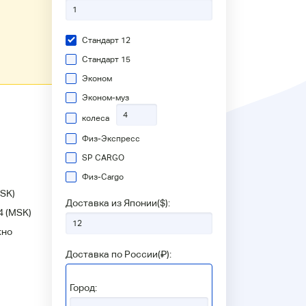
Стандарт 12
Стандарт 15
Эконом
Эконом-муз
колеса
Физ-Экспресс
SP CARGO
Физ-Сargo
SK)
Доставка из Японии(
$
):
4
(MSK)
жно
Доставка по России(
₽
):
Город: