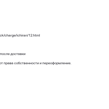
ack/charge/ichiran/12.html
 после доставки
з от права собственности и переоформление.