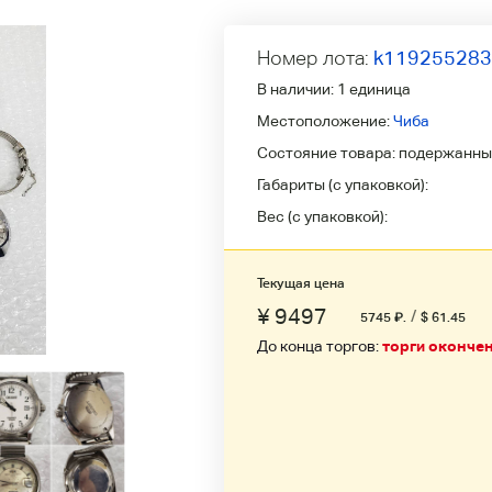
Номер лота:
k11925528
В наличии:
1 единица
Местоположение:
Чиба
Состояние товара:
подержанны
Габариты (с упаковкой):
Вес (с упаковкой):
Текущая цена
¥ 9497
/
5745
₽
.
$ 61.45
До конца торгов:
торги оконче