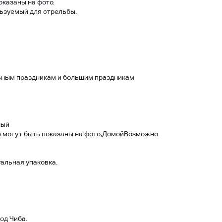
оказаны на фото.
льзуемый для стрельбы.
ьным праздникам и большим праздникам
ный
 могут быть показаны на фото;
Домой
Возможно.
уальная упаковка.
од Чиба.