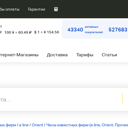
бы оплаты
Гарантии
т
активных
43340
527683
$ 1 = ¥ 154.56
₽
100 ¥ = 60.49
₽
покупателей
тернет-Магазины
Доставка
Тарифы
Статьи
ных фирм
/
a line
/
Orient
/
Часы известных фирм (a line, Orient, Проче