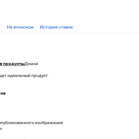
На японском
История ставок
е продукты
Домой
ищет идеальный продукт.
ние
 опубликованного изображения
и