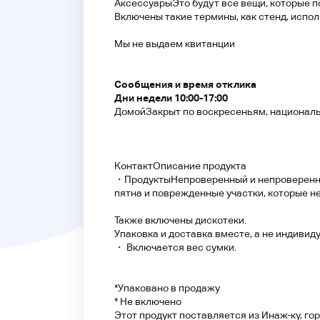
Аксессуары
Это будут все вещи, которые п
Включены такие термины, как стенд, испо
Мы не выдаем квитанции
Сообщения и время отклика
Дни недели 10:00-17:00
Домой
Закрыт по воскресеньям, национал
Контакт
Описание продукта
・
Продукты
Непроверенный и непроверен
пятна и поврежденные участки, которые не
Также включены дискотеки.
Упаковка и доставка вместе, а не индивид
・ Включается вес сумки.
*Упаковано в продажу
* Не включено
Этот продукт поставляется из Инаж-ку, гор