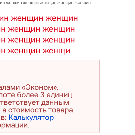
ин женщин женщин женщин женщин женщин
щин женщин женщин
ин женщин женщин
ин женщин женщин
ин женщин женщи
алами «Эконом»,
 лоте более 3 единиц
ответствует данным
 а стоимость товара
ов:
Калькулятор
ормации.