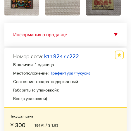
Информация о продавце
▼
Номер лота:
k1192477222
В наличии:
1 единица
Местоположение:
Префектура Фукуока
Состояние товара:
подержанный
Габариты (с упаковкой):
Вес (с упаковкой):
Текущая цена
¥ 300
/
184
₽
.
$ 1.93