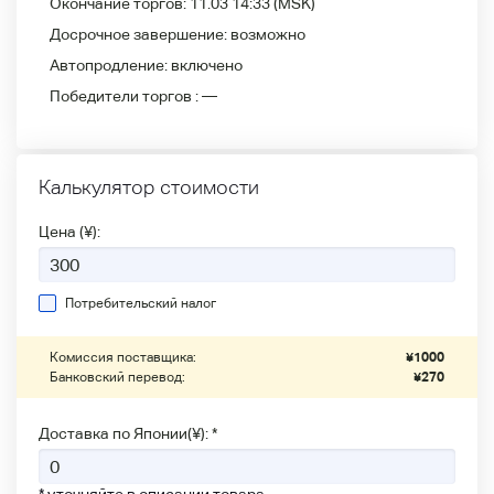
Окончание торгов:
11.03 14:33
(MSK)
Досрочное завершение:
возможно
Автопродление:
включено
Победители
торгов :
—
Калькулятор стоимости
Цена (¥):
Потребительский налог
Комиссия поставщика:
¥
1000
Банковский перевод:
¥
270
Доставка по Японии(¥): *