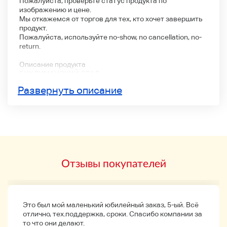
Пожалуйста, проверьте статус продукта по
изображению и цене.
Мы откажемся от торгов для тех, кто хочет завершить
продукт.
Пожалуйста, используйте no-show, no cancellation, no-
return.
Описание продукта
БИКЛИМАНСКИЙ СЕАЛ
(Пожалуйста, проверьте статус продукта по
Развернуть описание
изображению)
Метод доставки
Формированная почта (110 иен)
* Кроме того, мы продаем большое количество товаров.
>>> Другие
Пожалуйста, свяжитесь с нами в течение 24 часов
Отзывы покупателей
после оплаты. Пожалуйста, оплатите в течение 3 дней.
Пожалуйста, воздержитесь от торгов, если вас
беспокоят начальные раны (пятна, мелкие царапины и
т. д.).
Это был мой маленький юбилейный заказ, 5-ый. Всё
отлично, тех.поддержка, сроки. Спасибо компании за
то что они делают.