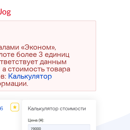
Jog
алами «Эконом»,
 лоте более 3 единиц
ответствует данным
 а стоимость товара
ов:
Калькулятор
ормации.
36
Калькулятор стоимости
Цена (¥):