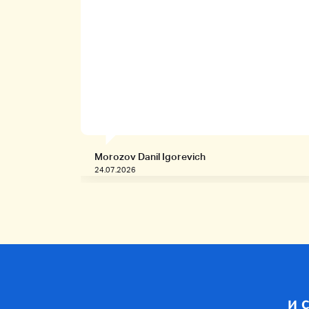
Morozov Danil Igorevich
24.07.2026
и 