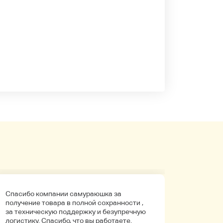
Спасибо компании самураюшка за
Первый 
получение товара в полной сохранности ,
компани
за техническую поддержку и безупречную
покупала
логистику. Спасибо, что вы работаете.
Боялась