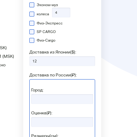
Эконом-муз
колеса
Физ-Экспресс
SP CARGO
Физ-Сargo
SK)
Доставка из Японии(
$
):
1
(MSK)
жно
Доставка по России(
₽
):
Город:
Оценка(₽):
Размеры(см):