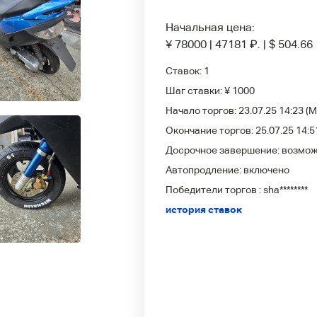
Начальная цена:
¥ 78000
|
47181
₽
.
|
$ 504.66
Ставок:
1
Шаг ставки:
¥ 1000
Начало торгов:
23.07.25 14:23
(M
Окончание торгов:
25.07.25 14:5
Досрочное завершение:
возмо
Автопродление:
включено
Победители
торгов :
sha********
история ставок