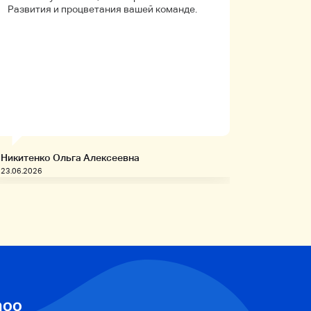
Развития и процветания вашей команде.
что путь
Упаковк
вышло в 
целое. Д
иностра
будет на
заказыв
приобре
товары!
Никитенко Ольга Алексеевна
Запивахи
23.06.2026
20.06.2026
hoo