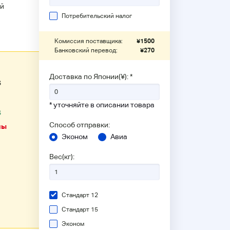
й
Потребительский налог
Комиссия поставщика:
¥
1500
Банковский перевод:
¥
270
Доставка по Японии(¥): *
6
* уточняйте в описании товара
6
Способ отправки:
ны
Эконом
Авиа
Вес(кг):
Стандарт 12
Стандарт 15
Эконом