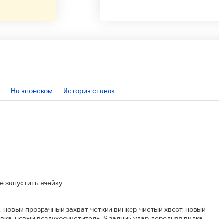
На японском
История ставок
.
 запустить ячейку.
 новый прозрачный захват, четкий винкер, чистый хвост, новый
вка, новый воздухоочиститель, S задний удар, передняя вилка