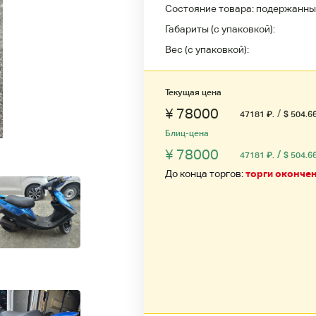
Состояние товара:
подержанны
Габариты (с упаковкой):
Вес (с упаковкой):
Текущая цена
¥ 78000
/
47181
₽
.
$ 504.6
Блиц-цена
¥ 78000
/
47181
₽
.
$ 504.6
До конца торгов:
торги оконче