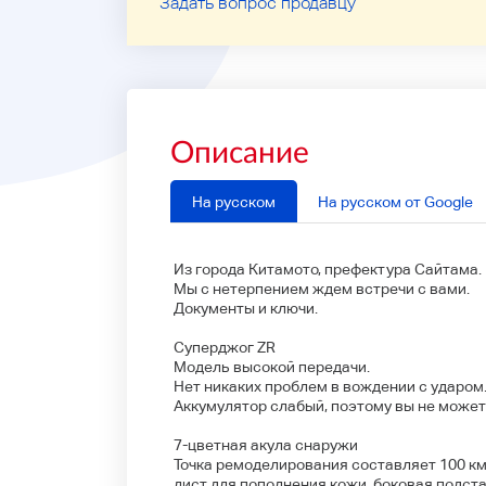
Задать вопрос продавцу
Описание
На русском
На русском от Google
Из города Китамото, префектура Сайтама.
Мы с нетерпением ждем встречи с вами.
Документы и ключи.
Суперджог ZR
Модель высокой передачи.
Нет никаких проблем в вождении с ударом
Аккумулятор слабый, поэтому вы не можете
7-цветная акула снаружи
Точка ремоделирования составляет 100 км,
лист для пополнения кожи, боковая подста