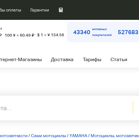
бы оплаты
Гарантии
т
активных
43340
527683
$ 1 = ¥ 154.56
₽
100 ¥ = 60.49
₽
покупателей
тернет-Магазины
Доставка
Тарифы
Статьи
мотозапчасти
/
Сами мотоциклы
/
YAMAHA
/
Мотоциклы, мотозапчас