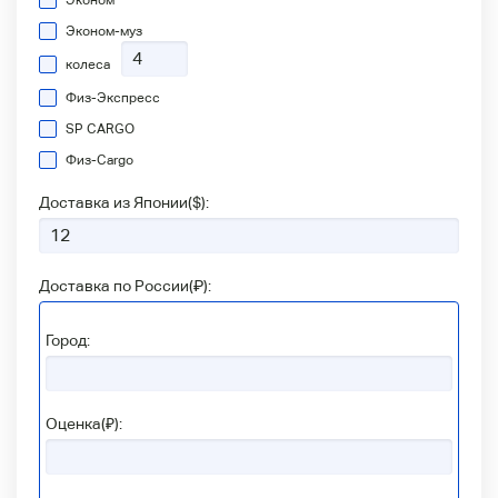
Эконом-муз
колеса
Физ-Экспресс
SP CARGO
Физ-Сargo
Доставка из Японии(
$
):
Доставка по России(
₽
):
Город:
Оценка(₽):