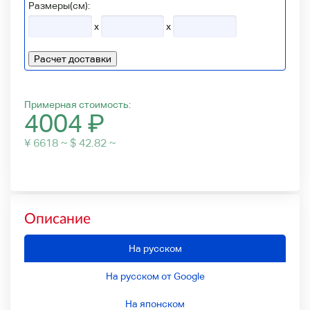
Размеры(см):
x
x
Расчет доставки
Примерная стоимость:
4004
₽
¥ 6618 ~ $ 42.82 ~
Описание
На русском
На русском от Google
На японском