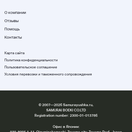
О компании
Отзывы
Помощь
Контакты
Карта сайта
Политика конфиденциальности
Пользовательское соглашение
Условия перевозки и таможенного сопровождения
©
2007
—2026 Samurayushka.ru,
SAMURAI BOEKI CO.LTD
Registration number: 2300-01-013786
Офис в Японии:
939-8095 1-11, Oizuminakamachi, Toyama city, Toyama Pref., Japan