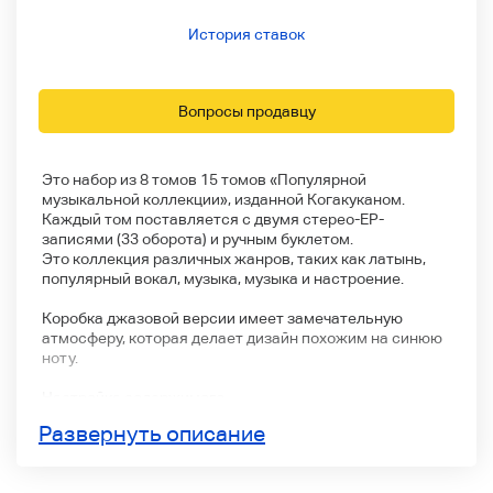
История ставок
Вопросы продавцу
Это набор из 8 томов 15 томов «Популярной
музыкальной коллекции», изданной Когакуканом.
Каждый том поставляется с двумя стерео-EP-
записями (33 оборота) и ручным буклетом.
Это коллекция различных жанров, таких как латынь,
популярный вокал, музыка, музыка и настроение.
Коробка джазовой версии имеет замечательную
атмосферу, которая делает дизайн похожим на синюю
ноту.
Настройка содержимого
1.Джаз 1
Развернуть описание
2.Джаз 2
3Jazz 3
4.Джаз 4