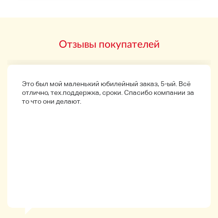
5. Народный вокал
6. латинский
7. Музыкальный
8. Музыка.
Отзывы покупателей
Издатель: Kogakukan
Метка: Виктор
EP Record(33 1/3rpm)
Год выпуска: 1969 год назад
Это был мой маленький юбилейный заказ, 5-ый. Всё
Условие
отлично, тех.поддержка, сроки. Спасибо компании за
・ Коробка и буклет имеют шлам, шлам и царапины.
то что они делают.
・ Состояние доски объявлений рассматривается как
текущий продукт, поскольку она не тестируется.
・ Все изображения являются
Рекомендуется тем, кто хочет насладиться ретро-
предметами.
Пожалуйста, приходите и посетите Showa Kayo,
западную музыку и поклонников звукозаписи.