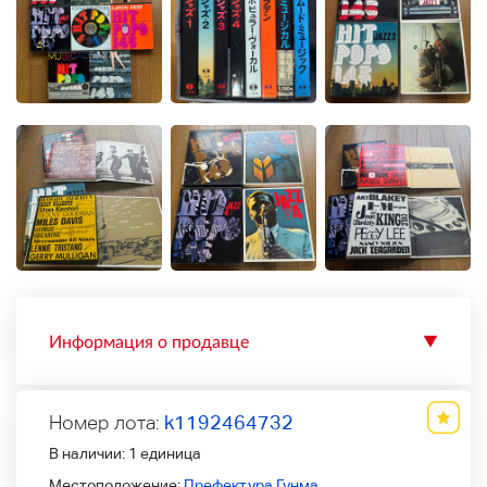
Информация о продавце
▼
Номер лота:
k1192464732
В наличии:
1 единица
Местоположение:
Префектура Гунма