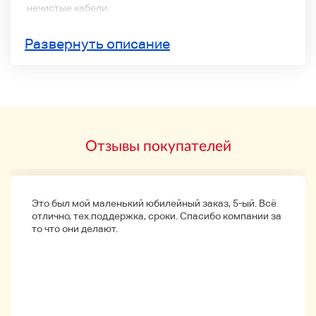
нечистые кабели.
2 года назад Мы заменили предтрубку и исправили
Развернуть описание
припой сразу после покупки. Однако, пожалуйста, не
возвращайтесь по какой-либо причине, потому что он
старый.
Отзывы покупателей
Это был мой маленький юбилейный заказ, 5-ый. Всё
отлично, тех.поддержка, сроки. Спасибо компании за
то что они делают.