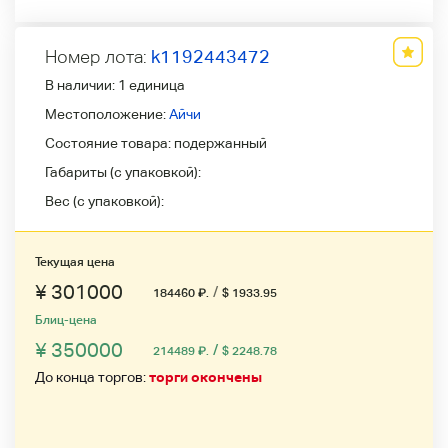
Номер лота:
k1192443472
В наличии:
1 единица
Местоположение:
Айчи
Состояние товара:
подержанный
Габариты (с упаковкой):
Вес (с упаковкой):
Текущая цена
¥ 301000
/
184460
₽
.
$ 1933.95
Блиц-цена
¥ 350000
/
214489
₽
.
$ 2248.78
До конца торгов:
торги окончены