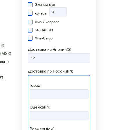
Эконом-муз
колеса
Физ-Экспресс
SP CARGO
Физ-Сargo
K)
Доставка из Японии(
$
):
(MSK)
ожно
Доставка по России(
₽
):
37_
Город:
Оценка(₽):
Размеры(см):