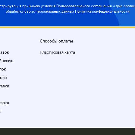
стрируясь, я принимаю условия Пользовательского соглашения и даю соглас
обработку своих персональных данных
Политика конфиденциальности
Способы оплаты
равок
Пластиковая карта
 Россию
лок
нии
тавки
тавка
ы