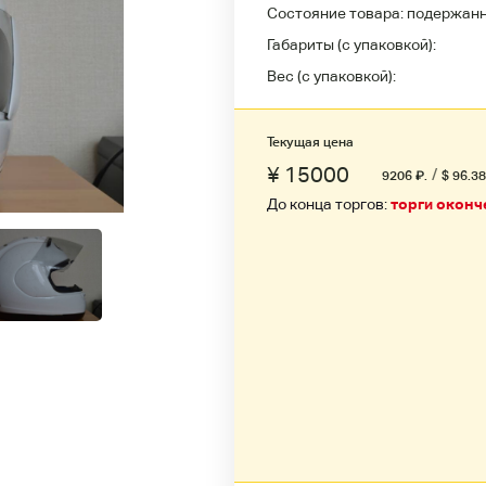
Состояние товара:
подержан
Габариты (с упаковкой):
Вес (с упаковкой):
Текущая цена
¥ 15000
/
9206
₽
.
$ 96.38
До конца торгов:
торги окон