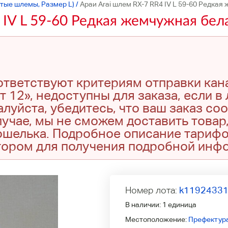
тые шлемы, Размер L)
/
Араи Arai шлем RX-7 RR4 IV L 59-60 Редка
 IV L 59-60 Редкая жемчужная бел
оответствуют критериям отправки кан
т 12», недоступны для заказа, если в
луйста, убедитесь, что ваш заказ со
учае, мы не сможем доставить товар,
кошелька. Подробное описание тариф
тором для получения подробной инф
Номер лота:
k1192433
В наличии:
1 единица
Местоположение:
Префектура