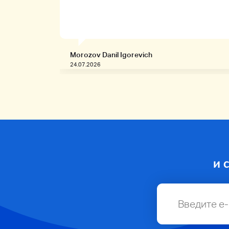
Morozov Danil Igorevich
24.07.2026
и 