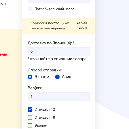
ный
Потребительский налог
Комиссия поставщика:
¥
1500
Банковский перевод:
¥
270
Доставка по Японии(¥): *
чены
* уточняйте в описании товара
Способ отправки:
Эконом
Авиа
Вес(кг):
Стандарт 12
Стандарт 15
Эконом