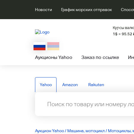
Новости
График морских отправок
Спосо
Курсы валю
1$ = 95.52
Аукционы Yahoo
Заказ по ссылке
Ин
Yahoo
Amazon
Rakuten
Аукцион Yahoo
/
Машина, мотоцикл
/
Мотоциклы, 