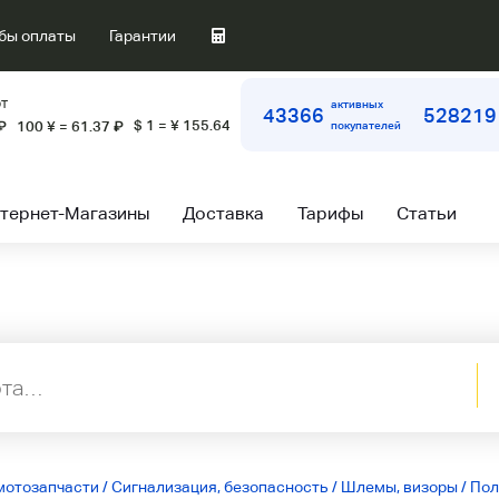
бы оплаты
Гарантии
т
активных
43366
528219
$ 1 = ¥ 155.64
₽
100 ¥ = 61.37
₽
покупателей
тернет-Магазины
Доставка
Тарифы
Статьи
мотозапчасти
/
Сигнализация, безопасность
/
Шлемы, визоры
/
Пол