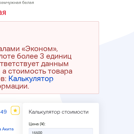
я жемчужная белая
ая
алами «Эконом»,
 лоте более 3 единиц
ответствует данным
 а стоимость товара
ов:
Калькулятор
ормации.
149
Калькулятор стоимости
Цена (¥):
 Акита