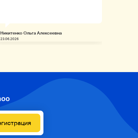
заказыв
приобре
товары!
Никитенко Ольга Алексеевна
Запивахи
23.06.2026
20.06.2026
hoo
егистрация