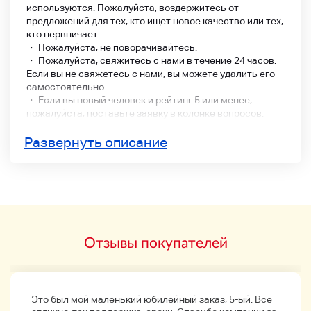
используются. Пожалуйста, воздержитесь от
предложений для тех, кто ищет новое качество или тех,
кто нервничает.
・ Пожалуйста, не поворачивайтесь.
・ Пожалуйста, свяжитесь с нами в течение 24 часов.
Если вы не свяжетесь с нами, вы можете удалить его
самостоятельно.
・ Если вы новый человек и рейтинг 5 или менее,
пожалуйста, поставьте заявку в колонке вопросов.
・ Обязательно проверьте, есть ли фонд, который
можно купить до начала торгов. Есть много отмен
Развернуть описание
после заявки. Это невозможно.
・ Пожалуйста, обратите внимание, что в связи с
обстоятельствами нашей работы, мы не сможем
отправить в тот же день или на следующий день.
(Пожалуйста, воздержитесь от использования на
следующий день или около аукциона.) )
・ Цвет изображения продукта ограничен оригиналом,
Отзывы покупателей
но есть вероятность, что есть немного другой цвет.
・ В этом случае у нас есть серьезный осмотр, но,
пожалуйста, не позаботьтесь о мелких царапинах и т.
д., таких как не указано в описании продукта.
Пожалуйста, не стесняйтесь связаться с нами, если у
Это был мой маленький юбилейный заказ, 5-ый. Всё
вас есть другие вопросы.