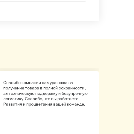
Спасибо компании самураюшка за
Первый 
получение товара в полной сохранности ,
компани
за техническую поддержку и безупречную
покупала
логистику. Спасибо, что вы работаете.
Боялась
Развития и процветания вашей команде.
что путь
Упаковк
вышло в 
целое. Д
иностра
будет на