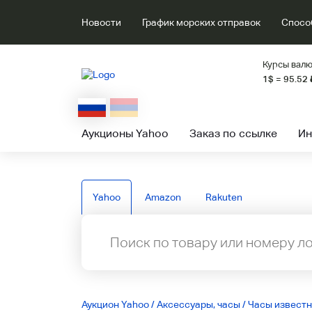
Новости
График морских отправок
Спосо
Курсы валю
1$ = 95.52
Аукционы Yahoo
Заказ по ссылке
Ин
Yahoo
Amazon
Rakuten
Аукцион Yahoo
/
Аксессуары, часы
/
Часы извест