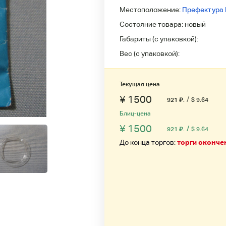
Местоположение:
Префектура 
Состояние товара:
новый
Габариты (с упаковкой):
Вес (с упаковкой):
Текущая цена
¥ 1500
/
921
₽
.
$ 9.64
Блиц-цена
¥ 1500
/
921
₽
.
$ 9.64
До конца торгов:
торги оконче