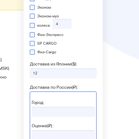
Эконом
Эконом-муз
колеса
Физ-Экспресс
SP CARGO
Физ-Сargo
)
Доставка из Японии(
$
):
MSK)
жно
Доставка по России(
₽
):
Город:
Оценка(₽):