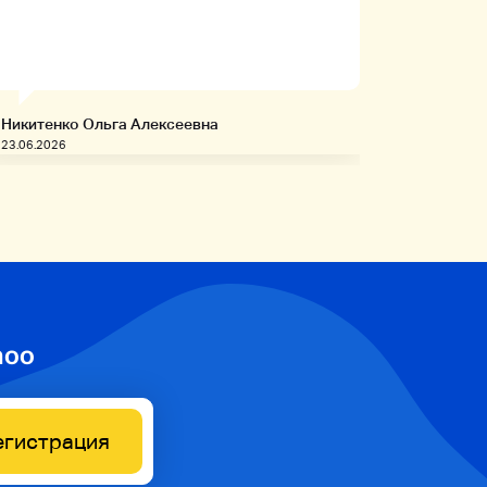
заказыв
приобре
товары!
Никитенко Ольга Алексеевна
Запивахи
23.06.2026
20.06.2026
hoo
егистрация