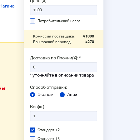
Цена (¥):
Нагано
Потребительский налог
Комиссия поставщика:
¥
1000
Банковский перевод:
¥
270
Доставка по Японии(¥): *
* уточняйте в описании товара
Способ отправки:
ны
Эконом
Авиа
Вес(кг):
Стандарт 12
Стандарт 15