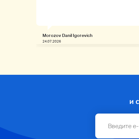
Morozov Danil Igorevich
24.07.2026
и 