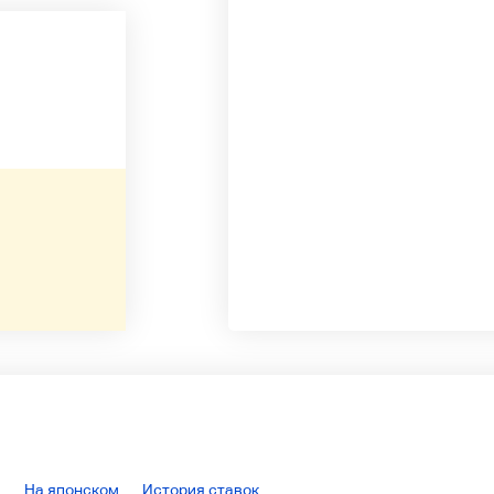
На японском
История ставок