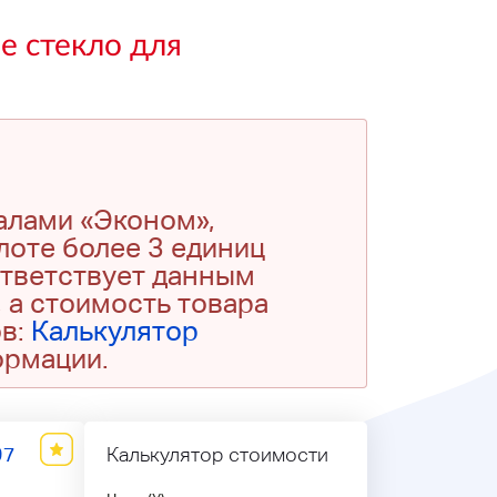
е стекло для
алами «Эконом»,
 лоте более 3 единиц
ответствует данным
 а стоимость товара
ов:
Калькулятор
ормации.
97
Калькулятор стоимости