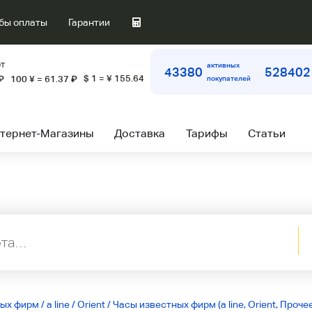
бы оплаты
Гарантии
т
активных
43380
528402
$ 1 = ¥ 155.64
₽
100 ¥ = 61.37
₽
покупателей
тернет-Магазины
Доставка
Тарифы
Статьи
ных фирм
/
a line
/
Orient
/
Часы известных фирм (a line, Orient, Проче