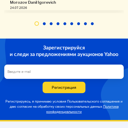
вероятность, что ответ не будет соответствовать
Morozov Danil Igorevich
конечному времени.
24.07.2026
Пожалуйста, обратите внимание.
лягушка Tの кто хочет оформить квитанцию
В сообщении транзакции перед отправкой
Пожалуйста, свяжитесь с нами для получения
подробной информации.
Зарегистрируйся
Мы отправим его вместе с продуктом.
Мы не можем выдавать квитанции после доставки.
и следи за предложениями аукционов Yahoo
Связаться с нами
Способ оплаты
Yahoo! Простой платеж только
Торговля
Регистрация
・ Если у вас есть какие-либо вопросы, пожалуйста,
свяжитесь с нами через наше торговое сообщение.
Регистрируясь, я принимаю условия Пользовательского соглашения и
* Мы ответим, как только получим Ваше сообщение.
даю согласие на
обработку своих персональных данных
Политика
Может потребоваться время, чтобы ответить.
конфиденциальности
лягушка
・ Мы не оцениваем отсюда.