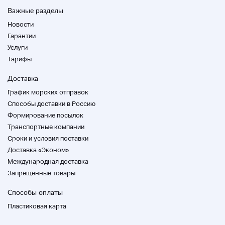
Если вы получили оценку, мы дадим вам оценку.
Важные разделы
Обратите внимание, что если у вас нет оценки,
пожалуйста, попросите об оценке.
Новости
Гарантии
отменить
Услуги
・ В следующих случаях мы удалим участника торгов.
В этом случае обратите внимание, что «очень плохая
Тарифы
оценка» будет прикреплена автоматически, чем Yahoo!
Если срок платежа истек
Доставка
* Если вы не получили депозит или не связались в
График морских отправок
течение одной недели после оплаты.
Способы доставки в Россию
Формирование посылок
Транспортные компании
Cроки и условия поставки
Доставка «Эконом»
Международная доставка
Запрещенные товары
Способы оплаты
Пластиковая карта