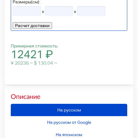
Размеры(см):
x
x
Расчет доставки
Примерная стоимость:
12421
₽
¥ 20238 ~ $ 130.04 ~
Описание
На русском
На русском от Google
На японском