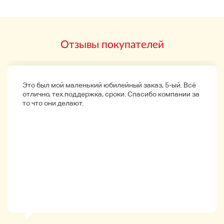
варьироваться в зависимости от района и может
привести к ошибкам с установленными сборами. Тем
не менее, мы установили цены на время проведения
выставки.
Спасибо за понимание.
Отзывы покупателей
Мы не можем принимать возмещение за плату за
доставку или разницу. Связаться с нами
Статус продукта
Использование: не подтверждено, но выглядит
Это был мой маленький юбилейный заказ, 5-ый. Всё
относительно красиво. Пожалуйста, проверьте
отлично, тех.поддержка, сроки. Спасибо компании за
изображение.
то что они делают.
Примечание: могут быть некоторые ошибки.
Пожалуйста, не забудьте сделать ставку, только если
вы согласны с изображением.
>>> Другие
Пожалуйста, не стесняйтесь связаться с нами.
Мы отправим в течение двух дней после
подтверждения оплаты.
► Вопрос
・ Мы ответим как можно больше, но есть