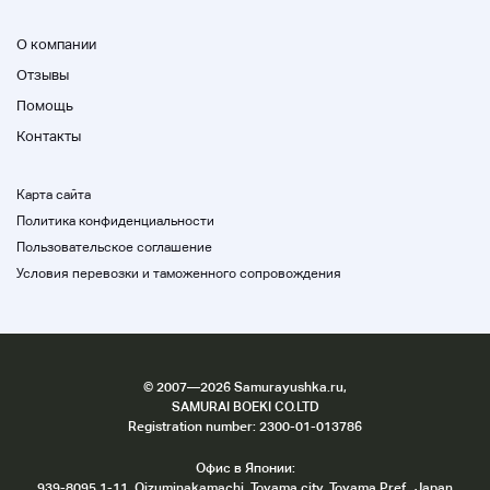
О компании
Отзывы
Помощь
Контакты
Карта сайта
Политика конфиденциальности
Пользовательское соглашение
Условия перевозки и таможенного сопровождения
©
2007
—2026 Samurayushka.ru,
SAMURAI BOEKI CO.LTD
Registration number: 2300-01-013786
Офис в Японии:
939-8095 1-11, Oizuminakamachi, Toyama city, Toyama Pref., Japan