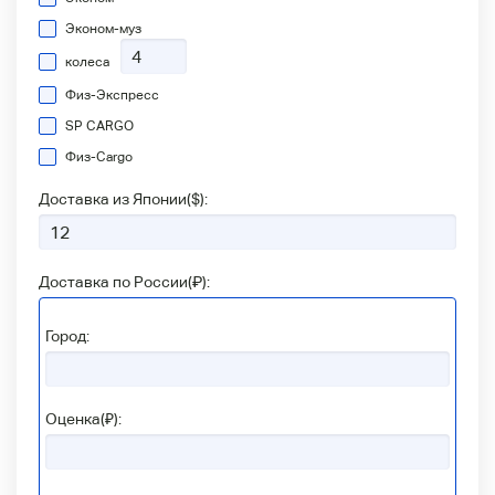
Эконом-муз
колеса
Физ-Экспресс
SP CARGO
Физ-Сargo
Доставка из Японии(
$
):
Доставка по России(
₽
):
Город:
Оценка(₽):