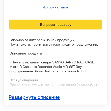
История ставок
Вопросы продавцу
Спасибо за интерес к нашей продукции.
Пожалуйста, прочитайте ниже и ждите предложения.
Описание продукта
• Нежелательные товары SANYO SANYO RAJI CASE
Micro-R Cassette Recorder Audio MR-88T Звуковое
оборудование Showa Retro - Управление N853
Статус операции
Поскольку аккумулятор является одной батареей, это
не подтверждается рукой, поэтому он будет
экспонироваться как часть нежелательного продукта.
Развернуть описание
Стоимость доставки может незначительно