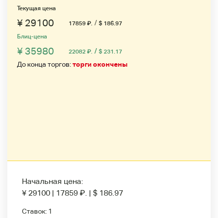
Текущая цена
¥ 29100
/
17859
₽
.
$ 186.97
Блиц-цена
¥ 35980
/
22082
₽
.
$ 231.17
До конца торгов:
торги окончены
Начальная цена:
¥ 29100
|
17859
₽
.
|
$ 186.97
Ставок:
1