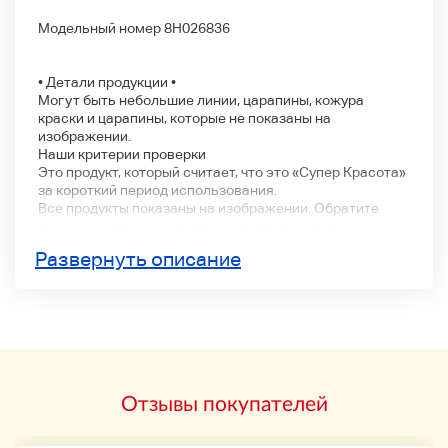
Модельный номер 8H026836
• Детали продукции •
Могут быть небольшие линии, царапины, кожура
краски и царапины, которые не показаны на
изображении.
Наши критерии проверки
Это продукт, который считает, что это «Супер Красота»
за короткий период использования.
Все продукты показаны на изображении. Обратите
внимание, что аксессуары, не включенные в
изображение, не включены.
Развернуть описание
• Детали доставки
Мы отправим вам заказ к 14:00.
Воскресенье и праздники
• Торговля
Пожалуйста, подтвердите, что данные указаны в
профиле компании.
Отзывы покупателей