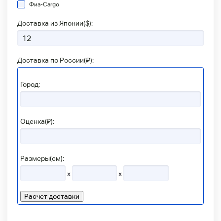
Физ-Сargo
Доставка из Японии(
$
):
Доставка по России(
₽
):
Город:
Оценка(₽):
Размеры(см):
x
x
Расчет доставки