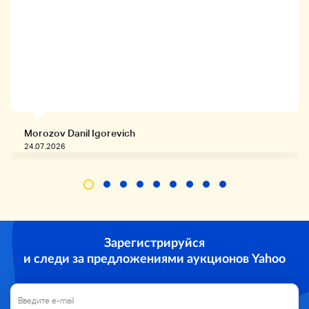
◆
внешний вид
◆
・★Scr., грязь, отек, отек, ржавчина, письмо,
уплотнение и т. Д.
Morozov Danil Igorevich
24.07.2026
◆
Размер
◆
*О W124cmxО D62cmxО H80cm
Зарегистрируйся
и следи за предложениями аукционов Yahoo