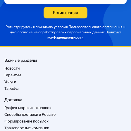
Регистрация
Регистрируясь, я принимаю условия Пользовательского соглашения и
даю согласие на
обработку своих персональных данных
Политика
конфиденциальности
Важные разделы
◆
Заметки
◆
Новости
・ Мы не измеряем качество звука звукового
Гарантии
оборудования с помощью измерительных
Услуги
приборов.
Тарифы
Доставка
График морских отправок
◆
Метод доставки
◆
Способы доставки в Россию
Прямое удаление ограничено / Кашихара-ши,
Формирование посылок
Нара
Транспортные компании