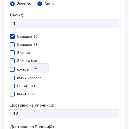
Эконом
Авиа
Вес(кг):
Стандарт 12
Стандарт 15
Эконом
Эконом-муз
колеса
Физ-Экспресс
SP CARGO
Физ-Сargo
Доставка из Японии(
$
):
Доставка по России(
₽
):