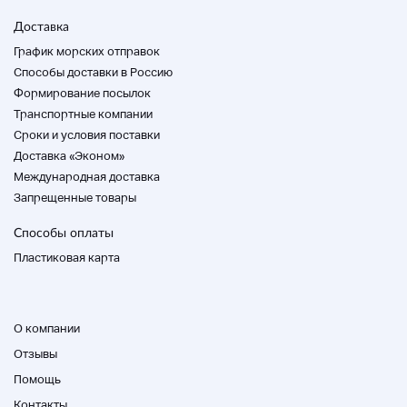
Доставка
Средняя + 2 секунды
График морских отправок
Способы доставки в Россию
Тип календаря
Формирование посылок
Дата показа
Транспортные компании
Cроки и условия поставки
Доставка «Эконом»
цвет
Международная доставка
Слоновая кость
Запрещенные товары
Способы оплаты
Операционный статус
Пластиковая карта
Операция
Аксессуары
О компании
Отзывы
Никто
Помощь
статус
Контакты