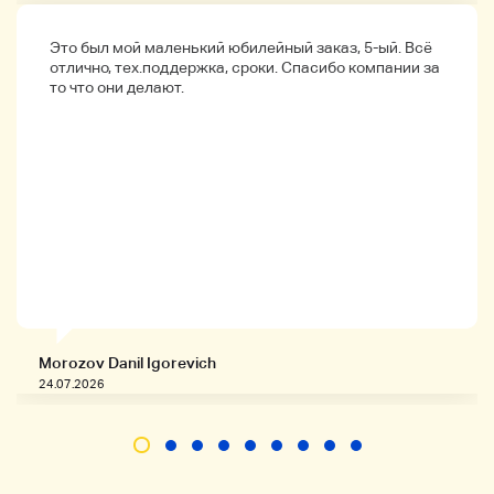
y36245
Это был мой маленький юбилейный заказ, 5-ый. Всё
Бренды
отлично, тех.поддержка, сроки. Спасибо компании за
то что они делают.
Ролекс
Название продукта
датировать
цвет
Серебро
Материал
Morozov Danil Igorevich
24.07.2026
K18WG/Нержавеющая сталь
Типовой номер