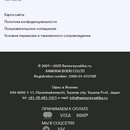
[править править код]
Карта сайта
Очень чистые продукты, которые почти не
Политика конфиденциальности
В корпусе есть мелкая царапина, и на задней
Пользовательское соглашение
крышке есть тонкая траектория, но она очень
Условия перевозки и таможенного сопровождения
красива без почти ощущения использования.
Есть небольшой мозговой штурм.
Мы не проводим подробных проверок, таких
как OH, но в настоящее время работаем.
* Мы не проводим водонепроницаемые
испытания.
©
2007
—2026 Samurayushka.ru,
Мы не можем гарантировать
SAMURAI BOEKI CO.LTD
водонепроницаемость.
Registration number: 2300-01-013786
Офис в Японии:
В зависимости от окружающей среды
939-8095 1-11, Oizuminakamachi, Toyama city, Toyama Pref., Japan
монитора, цвет может отличаться от
tel.
+81-76-461-7471
e-mail:
info@samurayushka.ru
фактического продукта. Спасибо за
понимание.
ПРИНИМАЕМ К ОПЛАТЕ
В случае использованных продуктов,
пожалуйста, поймите, что есть некоторое
МЫ В СОЦСЕТЯХ
чувство использования, царапины и грязь.