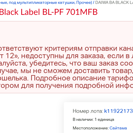
ьные, под мультипликаторные катушки, Прочее)
/
DAIWA ВА BLACK LA
lack Label BL-PF 701MFB
оответствуют критериям отправки кан
т 12», недоступны для заказа, если в
луйста, убедитесь, что ваш заказ со
учае, мы не сможем доставить товар,
кошелька. Подробное описание тариф
тором для получения подробной инф
Номер лота:
k1192217
В наличии:
1 единица
Местоположение:
Сайтама