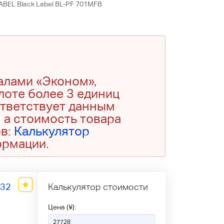
BEL Black Label BL-PF 701MFB
алами «Эконом»,
 лоте более 3 единиц
ответствует данным
 а стоимость товара
ов:
Калькулятор
ормации.
332
Калькулятор стоимости
Цена (¥):