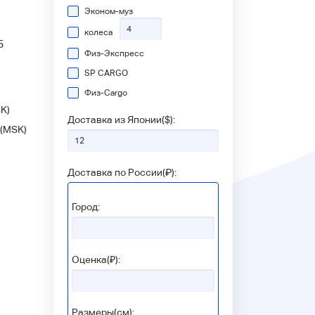
Эконом-муз
колеса
5
Физ-Экспресс
SP CARGO
Физ-Сargo
K)
Доставка из Японии(
$
):
(MSK)
Доставка по России(
₽
):
Город:
Оценка(₽):
Размеры(см):