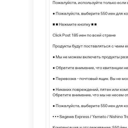
Пожалуйста, используйте только если 
● Пожалуйста, выберите 550 иен для к
■ ■ Нажмите кнопку ■ ■
Click Post 185 иен по всей стране
Продукты будут поставляться с чаем en
● Мы не можем включать продукты разм
● Обратите внимание, что квитанции не
● Перевозка - почтовый ящик. Вы не мо
● Никаких повреждений, пятен или ком
Обратите внимание, что мы не несем о
● Пожалуйста, выберите 550 иен для к
• • • Sagawa Express / Yamato / Nishino
Компенсация и отслеживание: 550 йен 