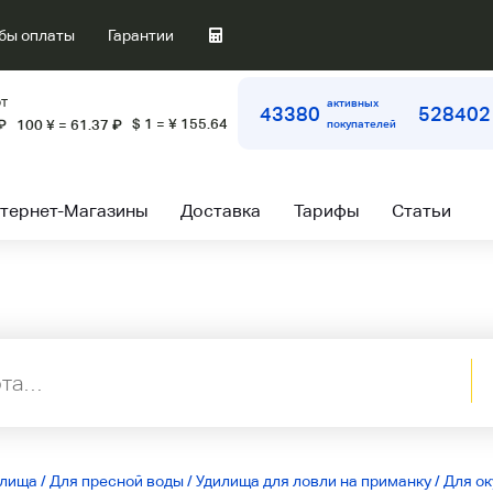
бы оплаты
Гарантии
т
активных
43380
528402
$ 1 = ¥ 155.64
₽
100 ¥ = 61.37
₽
покупателей
тернет-Магазины
Доставка
Тарифы
Статьи
илища
/
Для пресной воды
/
Удилища для ловли на приманку
/
Для ок