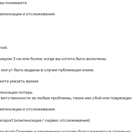
вы понимаете.
омпенсации и отслеживания.
vel..
ером 3 см или более, когда вы хотите быть включены.
 могут быть выданы в случае публикации клика.
жете указать время.
пенсации потерь.
тветственности за любые проблемы, такие как сбой или поврежден
омпенсации и отслеживания.
 Transport (компенсация / сервис отслеживания)
по всей Окинаве и удаленному острову будут взиматься отдельно.