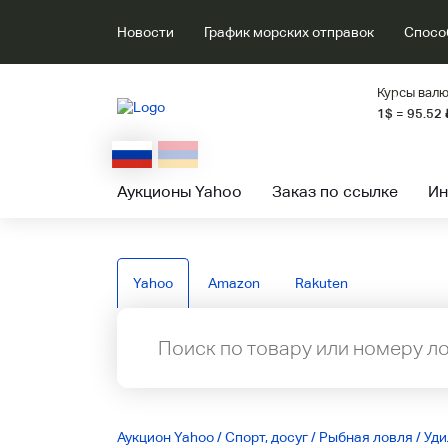
Новости
График морских отправок
Спосо
Курсы валю
1$ = 95.52
Аукционы Yahoo
Заказ по ссылке
Ин
Yahoo
Amazon
Rakuten
Аукцион Yahoo
/
Спорт, досуг
/
Рыбная ловля
/
Уд