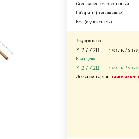
Состояние товара:
новый
Габариты (с упаковкой):
Вес (с упаковкой):
Текущая цена
¥ 27728
/
17017
₽
.
$ 178
Блиц-цена
¥ 27728
/
17017
₽
.
$ 178
До конца торгов:
торги оконч