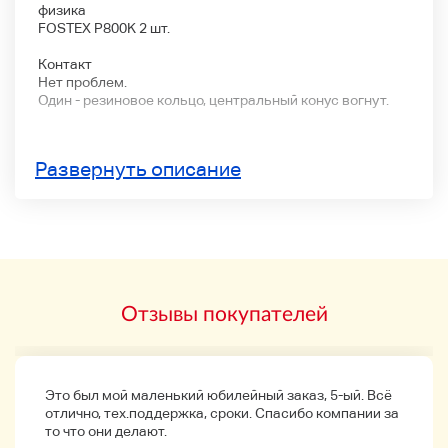
физика
FOSTEX P800K 2 шт.
Контакт
Нет проблем.
Один - резиновое кольцо, центральный конус вогнут.
Развернуть описание
Обратите внимание, что мы не принимаем возвраты
или возвраты после доставки.
Если вы не можете подтвердить с царапинами или
другими изображениями, пожалуйста, свяжитесь с
нами перед проведением торгов.
Метод доставки
Отзывы покупателей
• Доставка почты Пакет плюс
1 часть
Это был мой маленький юбилейный заказ, 5-ый. Всё
отлично, тех.поддержка, сроки. Спасибо компании за
то что они делают.