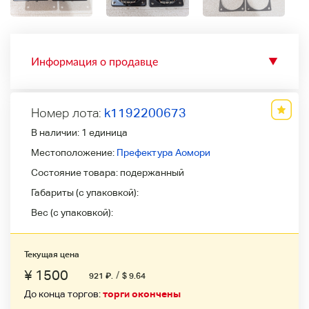
Информация о продавце
▼
Номер лота:
k1192200673
В наличии:
1 единица
Местоположение:
Префектура Аомори
Состояние товара:
подержанный
Габариты (с упаковкой):
Вес (с упаковкой):
Текущая цена
¥ 1500
/
921
₽
.
$ 9.64
До конца торгов:
торги окончены