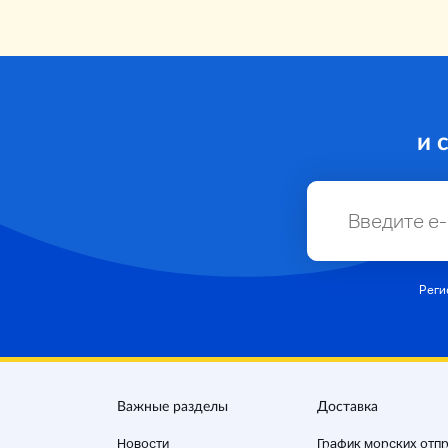
и 
Реги
Важные разделы
Доставка
Новости
График морских отп