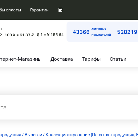
бы оплаты
Гарантии
т
активных
43366
528219
$ 1 = ¥ 155.64
₽
100 ¥ = 61.37
₽
покупателей
тернет-Магазины
Доставка
Тарифы
Статьи
 продукция
/
Вырезки
/
Коллекционирование (Печатная продукция, 