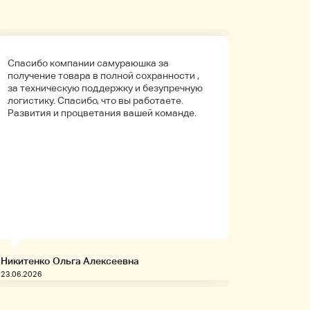
Спасибо компании самураюшка за
Первый 
получение товара в полной сохранности ,
компани
за техническую поддержку и безупречную
покупала
логистику. Спасибо, что вы работаете.
Боялась
Развития и процветания вашей команде.
что путь
Упаковк
вышло в 
целое. Д
иностра
будет на
заказыв
приобре
товары!
Никитенко Ольга Алексеевна
Запивахи
23.06.2026
20.06.2026