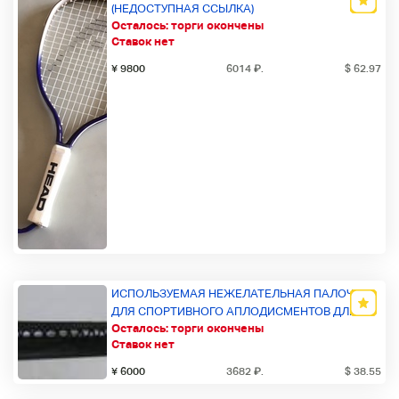
(НЕДОСТУПНАЯ ССЫЛКА)
Осталось:
торги окончены
Ставок нет
¥ 9800
6014
₽
.
$ 62.97
ИСПОЛЬЗУЕМАЯ НЕЖЕЛАТЕЛЬНАЯ ПАЛОЧКА
ДЛЯ СПОРТИВНОГО АПЛОДИСМЕНТОВ ДЛИНА
Осталось:
торги окончены
95 СМ [Z-135] БЕСПЛАТНАЯ ДОСТАВКА
Ставок нет
(РЕГИОНЫ, ГДЕ ПРИМЕНЯЮТСЯ ПЛАТА ЗА
РЕТРАНСЛЯЦИЮ ХОККАЙДО, ОКИНАВА,
¥ 6000
3682
₽
.
$ 38.55
ОТДАЛЕННЫЕ ОСТРОВА И SAGAWA EXPRESS)