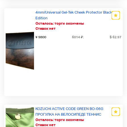
4mm/Universal Gel-Tek Cheek Protector Black
Edition
Осталось:
торги окончены
Ставок нет
¥ 9800
6014
₽
.
$ 62.97
KOZUCHI ACTIVE CODE GREEN BO-06G
ПРОГУЛКА НА ВЕЛОСИПЕДЕ ТЕННИС
Осталось:
торги окончены
БЭТМИНТОН СПОРТ ПАУЧ ПОП ХРАНИЛИЩЕ
Ставок нет