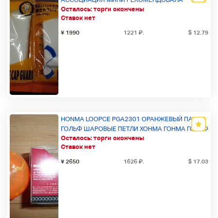
Осталось:
торги окончены
ПРОДУКТЫ / DM / KNEE PAD SUPPORTER / WHITE
Ставок нет
/ 2 ШТУКИ НАБОРА / S (ОБХОД КОЛЕНА 28 СМ -
34 СМ)
¥ 1990
1221
₽
.
$ 12.79
HONMA LOOPCE PGA2301 ОРАНЖЕВЫЙ ПАРК
ГОЛЬФ ШАРОВЫЕ ПЕТЛИ ХОНМА ГОНМА ГОЛЬФ
Осталось:
торги окончены
Ставок нет
¥ 2650
1626
₽
.
$ 17.03