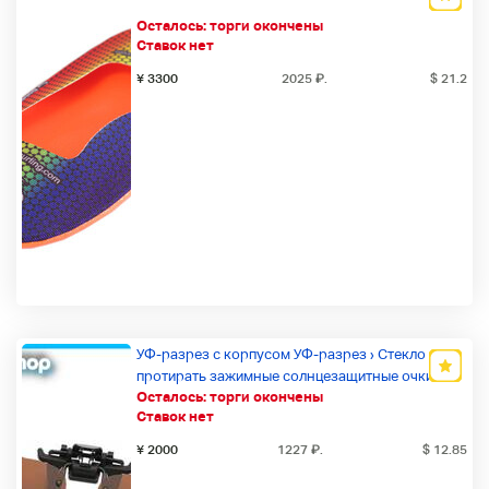
Осталось:
торги окончены
Ставок нет
¥ 3300
2025
₽
.
$ 21.2
УФ-разрез с корпусом УФ-разрез › Стекло
протирать зажимные солнцезащитные очки с
Осталось:
торги окончены
верхней части очков
Ставок нет
¥ 2000
1227
₽
.
$ 12.85