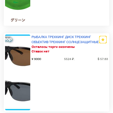
РЫБАЛКА ТРЕККИНГ ДИСК ТРЕККИНГ
ОБЪЕКТИВ ТРЕККИНГ СОЛНЦЕЗАЩИТНЫЕ
Осталось:
торги окончены
ОЧКИ ТРЕККИНГ ОЧКИ С ЛОГОТИПОМ SUNNS
Ставок нет
ОЧКОВ
¥ 9000
5524
₽
.
$ 57.83