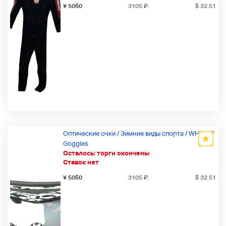
¥ 5060
3105
₽
.
$ 32.51
Оптические очки / Зимние виды спорта / WHT /if /
Goggles
Осталось:
торги окончены
Ставок нет
¥ 5060
3105
₽
.
$ 32.51