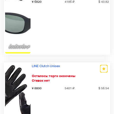
¥ 6820
4186
₽
.
$ 43.82
LINE Clutch Unisex
Осталось:
торги окончены
Ставок нет
¥ 8800
5401
₽
.
$ 56.54