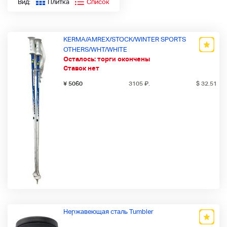
Вид:
Плитка
Список
KERMA/AMREX/STOCK/WINTER SPORTS
OTHERS/WHT/WHITE
Осталось:
торги окончены
Ставок нет
¥ 5060
3105
₽
.
$ 32.51
Нержавеющая сталь Tumbler