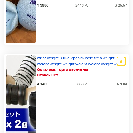
¥ 3980
2443
₽
.
$ 25.57
wrist weight 3.0kg 2pcs muscle tre a weight
weight weight weight weight weight weight weight
Осталось:
торги окончены
weight тренировка 6kg weight
Ставок нет
¥ 1406
863
₽
.
$ 9.03