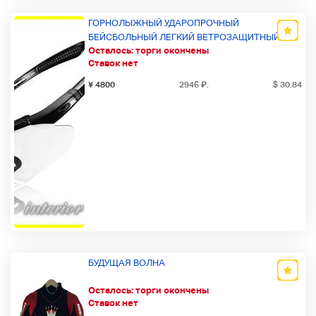
ГОРНОЛЫЖНЫЙ УДАРОПРОЧНЫЙ
БЕЙСБОЛЬНЫЙ ЛЕГКИЙ ВЕТРОЗАЩИТНЫЙ
Осталось:
торги окончены
ДЕНЬ И НОЧЬ ИСПОЛЬЗУЙТЕ ОЧКИ UV CUT
Ставок нет
COLORED LENS СПОРТ МУЖСКИЕ
СОЛНЦЕЗАЩИТНЫЕ ОЧКИ ВЕЛОСИПЕД
¥ 4800
2946
₽
.
$ 30.84
ЖЕНЩИНЫ RO
БУДУЩАЯ ВОЛНА
Осталось:
торги окончены
Ставок нет