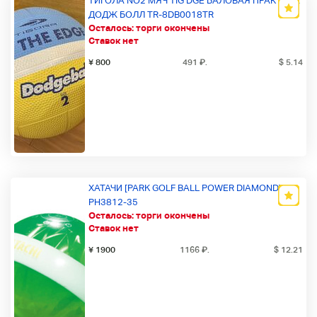
ТИГОЛА NO2 МЯЧ TIG DGE БАЛОВАЯ ПРАКТИКА
ДОДЖ БОЛЛ TR-8DB0018TR
Осталось:
торги окончены
Ставок нет
¥ 800
491
₽
.
$ 5.14
ХАТАЧИ [PARK GOLF BALL POWER DIAMOND]
PH3812-35
Осталось:
торги окончены
Ставок нет
¥ 1900
1166
₽
.
$ 12.21