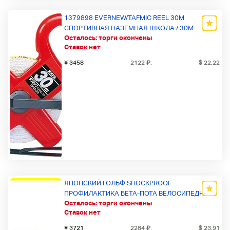
1379898 EVERNEW/TAFMIC REEL 30M
СПОРТИВНАЯ НАЗЕМНАЯ ШКОЛА / 30M
Осталось:
торги окончены
Ставок нет
¥ 3458
2122
₽
.
$ 22.22
ЯПОНСКИЙ ГОЛЬФ SHOCKPROOF
ПРОФИЛАКТИКА БЕТА-ПОТА ВЕЛОСИПЕДНЫЙ
Осталось:
торги окончены
ПК МАТЕРИАЛ TR90 РЫБОЛОВНЫЙ НОСОВОЙ
Ставок нет
ПОДУШЕЧНИК РЕГУЛИРУЕМЫЙ МОДНЫЙ
ГОРНЫЙ ПОДЪЕМ UV400 РАЗРЕЗ
¥ 3721
2284
₽
.
$ 23.91