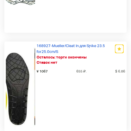
168927-Mueller/Cleat In для Spike 23.5
for25.0cm/S
Осталось:
торги окончены
Ставок нет
¥ 1067
655
₽
.
$ 6.86