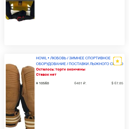
HOWL • ЛЮБОВЬ / ЗИМНЕЕ СПОРТИВНОЕ
ОБОРУДОВАНИЕ / ПОСТАВКИ ЛЫЖНОГО СНОБО
Осталось:
торги окончены
/ ХАУЭР / М / БРАУН
Ставок нет
¥ 10560
6481
₽
.
$ 67.85