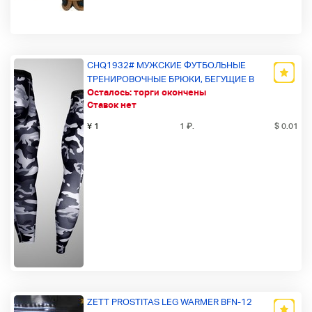
CHQ1932# МУЖСКИЕ ФУТБОЛЬНЫЕ
ТРЕНИРОВОЧНЫЕ БРЮКИ, БЕГУЩИЕ В
Осталось:
торги окончены
КОМПРЕССИОННОМ СПОРТЕ, ЛЕГГИНСЫ
Ставок нет
МУЖСКИЕ ДЖО И СПОРТИВНЫЕ БРЮКИ
¥ 1
1
₽
.
$ 0.01
ZETT PROSTITAS LEG WARMER BFN-12