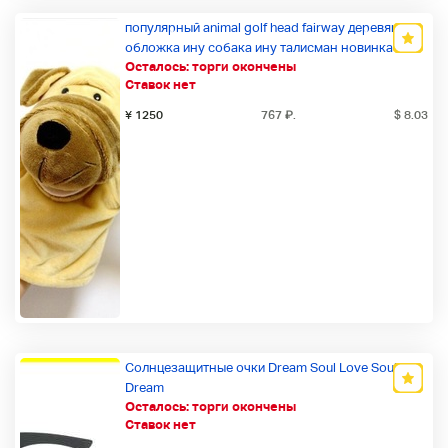
популярный animal golf head fairway деревянная
обложка ину собака ину талисман новинка
Осталось:
торги окончены
подарок милый цвет: собака
Ставок нет
¥ 1250
767
₽
.
$ 8.03
Солнцезащитные очки Dream Soul Love Soul
Dream
Осталось:
торги окончены
Ставок нет