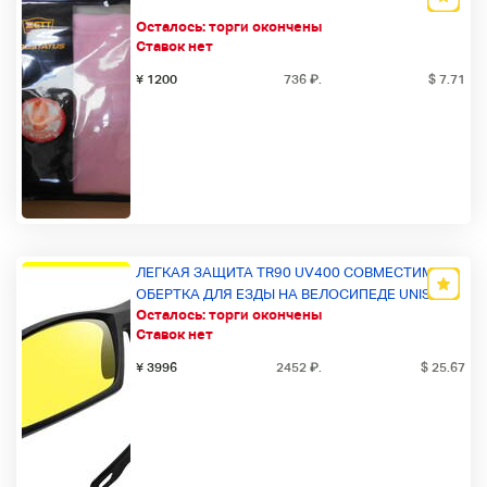
Осталось:
торги окончены
Ставок нет
¥ 1200
736
₽
.
$ 7.71
ЛЕГКАЯ ЗАЩИТА TR90 UV400 СОВМЕСТИМАЯ
ОБЕРТКА ДЛЯ ЕЗДЫ НА ВЕЛОСИПЕДЕ UNISEX
Осталось:
торги окончены
DESIGN RUNNING MENS LENS
Ставок нет
¥ 3996
2452
₽
.
$ 25.67