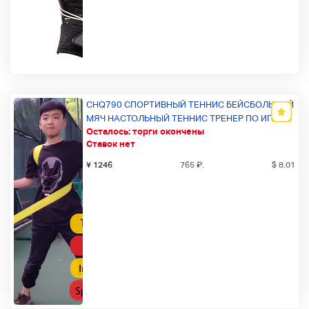
CHQ790 СПОРТИВНЫЙ ТЕННИС БЕЙСБОЛЬНЫЙ
МЯЧ НАСТОЛЬНЫЙ ТЕННИС ТРЕНЕР ПО ИГРЕ В
Осталось:
торги окончены
ГОЛЬФ RACKET BAT YELLOW R
Ставок нет
¥ 1246
765
₽
.
$ 8.01