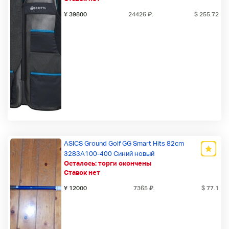
¥ 39800
24426
₽
.
$ 255.72
ASICS Ground Golf GG Smart Hits 82cm
3283A100-400 Синий новый
Осталось:
торги окончены
Ставок нет
¥ 12000
7365
₽
.
$ 77.1