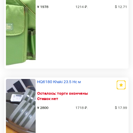
¥ 1978
1214
₽
.
$ 12.71
HQ6180 Khaki 23.5 Hc м
Осталось:
торги окончены
Ставок нет
¥ 2800
1718
₽
.
$ 17.99