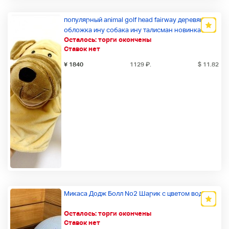
популярный animal golf head fairway деревянная
обложка ину собака ину талисман новинка
Осталось:
торги окончены
подарок милый цвет: собака
Ставок нет
¥ 1840
1129
₽
.
$ 11.82
Микаса Додж Болл No2 Шарик с цветом воды
Осталось:
торги окончены
Ставок нет