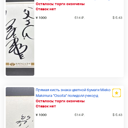
Осталось:
торги окончены
Japan Record Award Newcomer Award
Ставок нет
Новый товар
¥ 1000
614
₽
.
$ 6.43
Прямая кисть знака цветной бумаги Mieko
Makimura "Osoita" полидолл рекорд
Осталось:
торги окончены
Новый товар
Ставок нет
¥ 1000
614
₽
.
$ 6.43