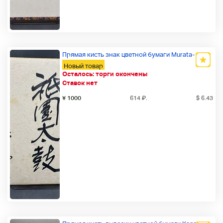
Прямая кисть знак цветной бумаги Murata-
Новый товар
Осталось:
торги окончены
Ставок нет
¥ 1000
614
₽
.
$ 6.43