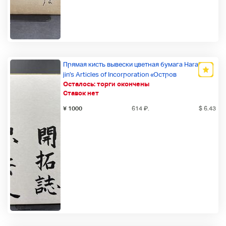
Прямая кисть вывески цветная бумага Haratake-
jin’s Articles of Incorporation «Остров
Осталось:
торги окончены
первопроходец журнал» Артист 3rd Japan
Ставок нет
Fantasia Премия Excellence Award
Новый товар
¥ 1000
614
₽
.
$ 6.43