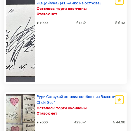
«Кацу Фуна» (41) «Анко на острове»
Осталось:
торги окончены
Новый товар
Ставок нет
¥ 1000
614
₽
.
$ 6.43
Рури Сетсухей оставил сообщение Валентина 4
Cheki Set 1
Осталось:
торги окончены
Новый товар
Ставок нет
¥ 7000
4296
₽
.
$ 44.98