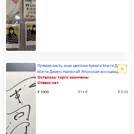
Прямая кисть знак цветная бумага Мэгги Джиро
Мэгги Джиро Handcraft Японская ассоциация
Осталось:
торги окончены
талантов Coun или
Ставок нет
Новый товар
¥ 1000
614
₽
.
$ 6.43