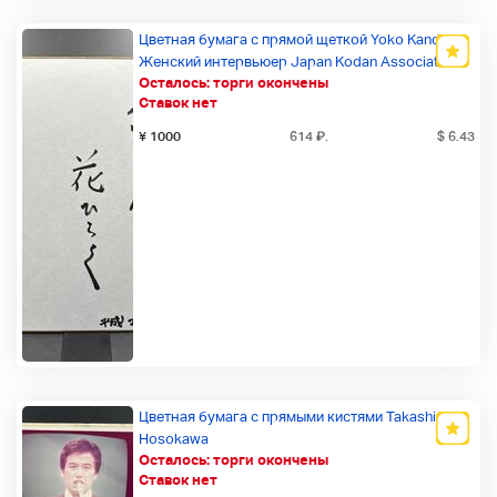
Цветная бумага с прямой щеткой Yoko Kanda
Женский интервьюер Japan Kodan Association
Осталось:
торги окончены
Osgo Art Association Канда Саниомон
Ставок нет
Новый товар
¥ 1000
614
₽
.
$ 6.43
Цветная бумага с прямыми кистями Takashi
Hosokawa
Осталось:
торги окончены
Новый товар
Ставок нет