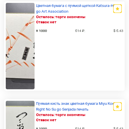
Цветная бумага с прямой щеткой Katsura-Heiji O
go Art Association
Осталось:
торги окончены
Новый товар
Ставок нет
¥ 1000
614
₽
.
$ 6.43
Прямая кисть знак цветная бумага Miyu Koen-
Right No Su go Senjada печать
Осталось:
торги окончены
Новый товар
Ставок нет
¥ 1000
614
₽
.
$ 6.43