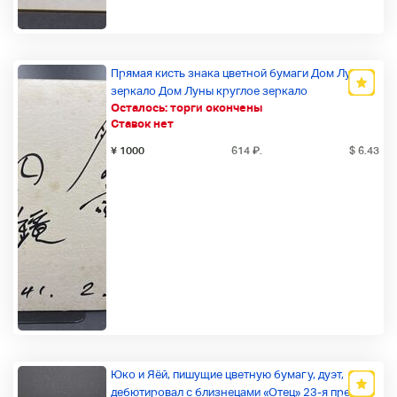
Прямая кисть знака цветной бумаги Дом Луны
зеркало Дом Луны круглое зеркало
Осталось:
торги окончены
Новый товар
Ставок нет
¥ 1000
614
₽
.
$ 6.43
Юко и Яёй, пишущие цветную бумагу, дуэт,
дебютировал с близнецами «Отец» 23-я премия