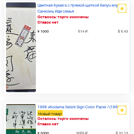
Цветная бумага с прямой щеткой Sanyu enyu
Санюэнь Иди семья
Осталось:
торги окончены
Новый товар
Ставок нет
¥ 1000
614
₽
.
$ 6.43
1996 «Kodama Seishi Sign Color Paper / (1996)»
Новый товар
Осталось:
торги окончены
Ставок нет
¥ 5000
3069
₽
.
$ 32.13