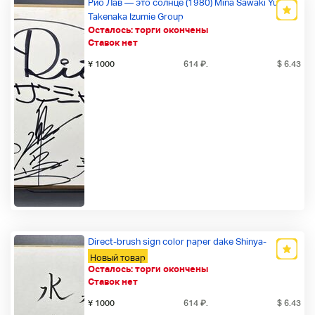
Рио Лав — это солнце (1980) Mina Sawaki Yumi
Takenaka Izumie Group
Осталось:
торги окончены
Новый товар
Ставок нет
¥ 1000
614
₽
.
$ 6.43
Direct-brush sign color paper dake Shinya-
Новый товар
Осталось:
торги окончены
Ставок нет
¥ 1000
614
₽
.
$ 6.43