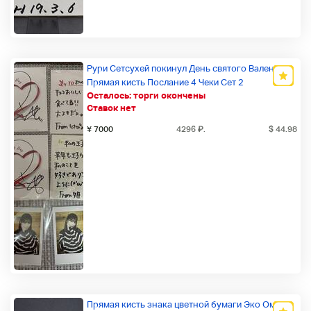
Рури Сетсухей покинул День святого Валентина
Прямая кисть Послание 4 Чеки Сет 2
Осталось:
торги окончены
Новый товар
Ставок нет
¥ 7000
4296
₽
.
$ 44.98
Прямая кисть знака цветной бумаги Эко Омия