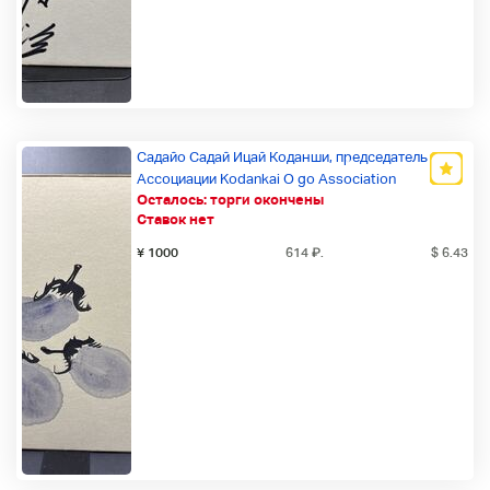
Садайо Садай Ицай Коданши, председатель
Ассоциации Kodankai O go Association
Осталось:
торги окончены
Новый товар
Ставок нет
¥ 1000
614
₽
.
$ 6.43