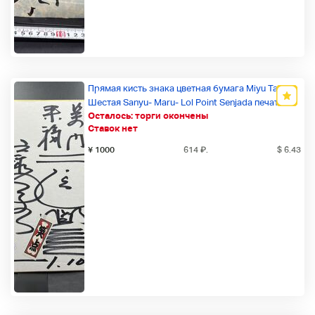
Прямая кисть знака цветная бумага Miyu Taro
Шестая Sanyu- Maru- Lol Point Senjada печать
Осталось:
торги окончены
Новый товар
Ставок нет
¥ 1000
614
₽
.
$ 6.43