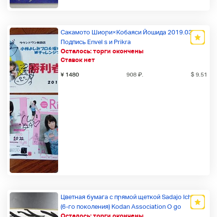
Сакамото Шиори×Кобаяси Йошида 2019.03.15
Подпись Envel s и Prikra
Осталось:
торги окончены
Ставок нет
¥ 1480
908
₽
.
$ 9.51
Цветная бумага с прямой щеткой Sadajo Ichi sai
(6-го поколения) Kodan Association O go
Осталось:
торги окончены
Association Articles of Incorporation 1