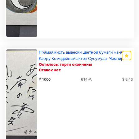
Прямая кисть вывески цветной бумаги Нанбу
Каору Комедийный актер Сусумуза- Чимпира
Осталось:
торги окончены
театральная компания Ханатоки Кабукичо
Ставок нет
закуска
Новый товар
¥ 1000
614
₽
.
$ 6.43