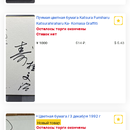
Прямая цветная бумага Katsura Fumiharu
Katsurahiraharu Ka- Komasa Graffiti
Осталось:
торги окончены
Новый товар
Ставок нет
¥ 1000
614
₽
.
$ 6.43
• Цветная бумага / 3 декабря 1992 г
Новый товар
Осталось:
торги окончены