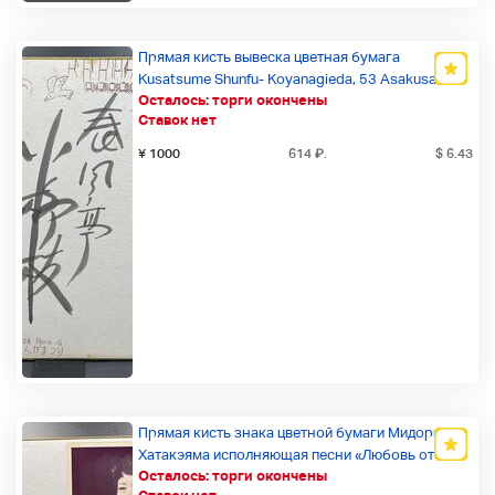
Прямая кисть вывеска цветная бумага
Kusatsume Shunfu- Koyanagieda, 53 Asakusa
Осталось:
торги окончены
Manga Festival
Ставок нет
Новый товар
¥ 1000
614
₽
.
$ 6.43
Прямая кисть знака цветной бумаги Мидори
Хатакэяма исполняющая песни «Любовь от
Осталось:
торги окончены
старых дней богов», «Дорога Исхода»,