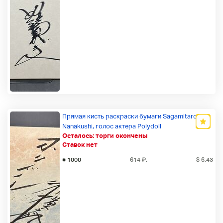
Прямая кисть раскраски бумаги Sagamitaro
Nanakushi, голос актера Polydoll
Осталось:
торги окончены
Новый товар
Ставок нет
¥ 1000
614
₽
.
$ 6.43