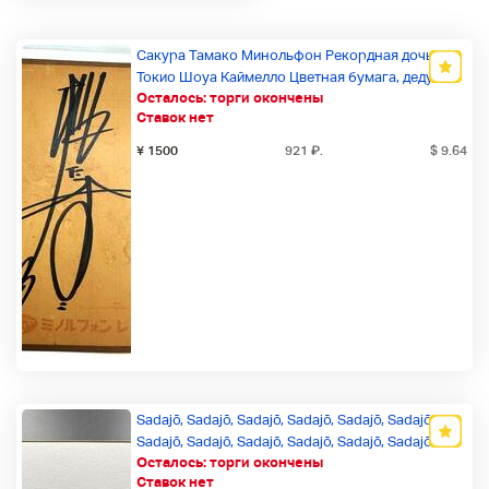
Сакура Тамако Минольфон Рекордная дочь
Токио Шоуа Каймелло Цветная бумага, дедушка
Осталось:
торги окончены
Ставок нет
¥ 1500
921
₽
.
$ 9.64
Sadajō, Sadajō, Sadajō, Sadajō, Sadajō, Sadajō,
Sadajō, Sadajō, Sadajō, Sadajō, Sadajō, Sadajō
Осталось:
торги окончены
Новый товар
Ставок нет