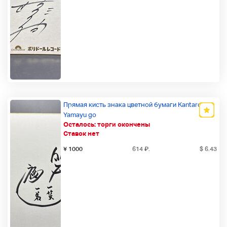
Прямая кисть знака цветной бумаги Kantaro
Yamayu go
Осталось:
торги окончены
Новый товар
Ставок нет
¥ 1000
614
₽
.
$ 6.43