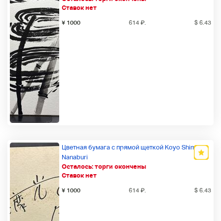
Ставок нет
Новый товар
¥ 1000
614
₽
.
$ 6.43
Цветная бумага с прямой щеткой Koyo Shima
Nanaburi
Осталось:
торги окончены
Новый товар
Ставок нет
¥ 1000
614
₽
.
$ 6.43