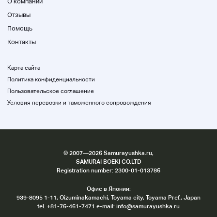
О компании
Отзывы
Помощь
Контакты
Карта сайта
Политика конфиденциальности
Пользовательское соглашение
Условия перевозки и таможенного сопровождения
©
2007
—2026 Samurayushka.ru,
SAMURAI BOEKI CO.LTD
Registration number: 2300-01-013786
Офис в Японии:
939-8095 1-11, Oizuminakamachi, Toyama city, Toyama Pref., Japan
tel.
+81-76-461-7471
e-mail:
info@samurayushka.ru