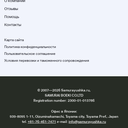
О компании
Отзывы
Помощь
Контакты
Карта сайта
Политика конфиденциальности
Пользовательское соглашение
Условия перевозки и таможенного сопровождения
©
2007
—2026 Samurayushka.ru,
SAMURAI BOEKI CO.LTD
Registration number: 2300-01-013786
Офис в Японии:
939-8095 1-11, Oizuminakamachi, Toyama city, Toyama Pref., Japan
tel.
+81-76-461-7471
e-mail:
info@samurayushka.ru